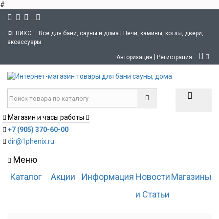
#
ФЕНИКС — Все для бани, сауны и дома | Печи, камины, котлы, двери,
аксессуары
|
Авторизация
Регистрация
Магазин и часы работы
+7 (905) 370-60-00
dir@1phenix.ru
Меню
Каталог
Акции
Информация
Новости
Магазины
и Статьи