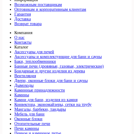
Возможным поставщикам
Оптовикам и корпоративным клиентам
Гарантия
Доставка
Возврат товара
Компания
О нас
Контакты
Каталог
Аксессуары для печей
Аксессуары и комплектующие для бани и сауны
Баки, теплообменники
Банные печи (дровяные, газовые, электрические)
Бондарные и другие изделия из дерева
Вентиляция
Двери, оконные блоки для бани и сауны
Дымоходы
Каминные принадлежности
Камины
Камни для бани, изделия из камня
Конвектора, экономайзеры, сетки на трубу
Мангалы, барбекю, тандыры
Мебель для бани
Оконные блоки
Отопительные печи
Печи камины
Печное и каминное литье