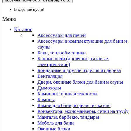
Корзина покупок
0 товар(ов) - 0 р.
В корзине пусто!
Меню
Каталог
Аксессуары для печей
Аксессуары и комплектующие для бани и
сауны
Баки, теплообменники
Банные печи (дровяные, газовые,
электрические)
Бондарные и другие изделия из дерева
Вентиляция
Двери, оконные блоки для бани и сауны
Дымоходы
Каминные принадлежности
Камины
Камни для бани, изделия из камня
Конвектора, экономайзеры, сетки на трубу
Мангалы, барбекю, тандыры
Мебель для бани
Оконные блоки