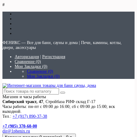
#
ФЕНИКС — Все для бани, сауны и дома | Печи, камины, котлы,
двери, аксессуары
Авторизация
|
Регистрация
Сравнение (0)
Мои Закладки (0)
Сравнение (0)
Мои Закладки (0)
Магазин и часы работы
Сибирский тракт, 47
, Стройбаза РИФ склад Г-17
Часы работы: пн-пт с 09:00 до 16:00; сб с 09:00 до 15:00; вск
выходной.
Тел.:
+7 (917) 890-37-38
+7 (905) 370-60-00
dir@1phenix.ru