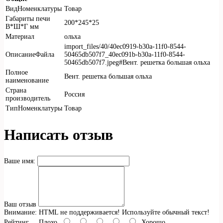
ВидНоменклатуры
Товар
Габариты печи
200*245*25
В*Ш*Г мм
Материал
ольха
import_files/40/40ec0919-b30a-11f0-8544-
ОписаниеФайла
50465db507f7_40ec091b-b30a-11f0-8544-
50465db507f7.jpeg#Вент. решетка большая ольха
Полное
Вент. решетка большая ольха
наименование
Страна
Россия
производитель
ТипНоменклатуры
Товар
Написать отзыв
Ваше имя:
Ваш отзыв
Внимание:
HTML не поддерживается! Используйте обычный текст!
Рейтинг
Плохо
Хорошо