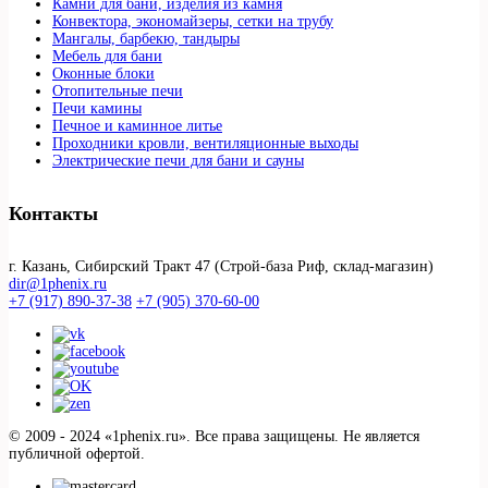
Камни для бани, изделия из камня
Конвектора, экономайзеры, сетки на трубу
Мангалы, барбекю, тандыры
Мебель для бани
Оконные блоки
Отопительные печи
Печи камины
Печное и каминное литье
Проходники кровли, вeнтиляционные выходы
Электрические печи для бани и сауны
Контакты
г. Казань, Сибирский Тракт 47 (Строй-база Риф, склад-магазин)
dir@1phenix.ru
+7 (917) 890-37-38
+7 (905) 370-60-00
© 2009 - 2024 «1phenix.ru». Все права защищены. Не является
публичной офертой.