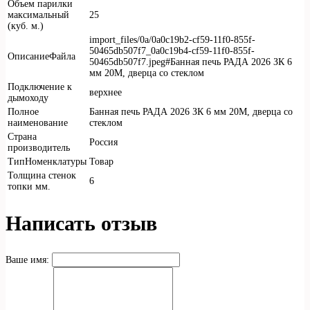
Объем парилки
максимальный
25
(куб. м.)
import_files/0a/0a0c19b2-cf59-11f0-855f-
50465db507f7_0a0c19b4-cf59-11f0-855f-
ОписаниеФайла
50465db507f7.jpeg#Банная печь РАДА 2026 ЗК 6
мм 20M, дверца со стеклом
Подключение к
верхнее
дымоходу
Полное
Банная печь РАДА 2026 ЗК 6 мм 20M, дверца со
наименование
стеклом
Страна
Россия
производитель
ТипНоменклатуры
Товар
Толщина стенок
6
топки мм.
Написать отзыв
Ваше имя: