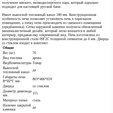
получение мягкого, мелкодисперсного пара, который идеально
подходит для настоящей русской бани.
Имеет выносной топливный канал 180 мм. Конструкционная
особенность печи позволяет установить печь в парильном
помещении, а топку печи производить из смежного помещения
(предбанника). Сетка наружной каменки получила обновленный
минималистичный дизайн, который легко впишется в любой
интерьер, придавая ему современный вид. Печь изготовлена из
конструкционной стали 09Г2С толщиной элементов до 6 мм. Дверца
со стеклом входит в комплект.
Общие
Вес (кг)
76
Вид топлива
дрова
ВидНоменклатуры
Товар
Выносной
да
топливный канал
Габариты печи
803*406*659
В*Ш*Г мм
Дверца
со стеклом
Диаметр дымохода
115
мм.
Материал топки
сталь
Наличие закрытой
да
каменки