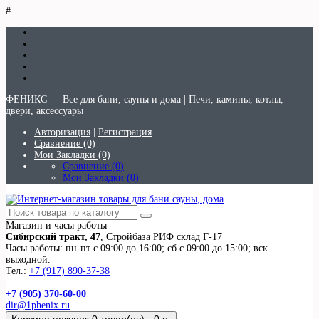
#
ФЕНИКС — Все для бани, сауны и дома | Печи, камины, котлы,
двери, аксессуары
Авторизация
|
Регистрация
Сравнение (0)
Мои Закладки (0)
Сравнение (0)
Мои Закладки (0)
Магазин и часы работы
Сибирский тракт, 47
, Стройбаза РИФ склад Г-17
Часы работы: пн-пт с 09:00 до 16:00; сб с 09:00 до 15:00; вск
выходной.
Тел.:
+7 (917) 890-37-38
+7 (905) 370-60-00
dir@1phenix.ru