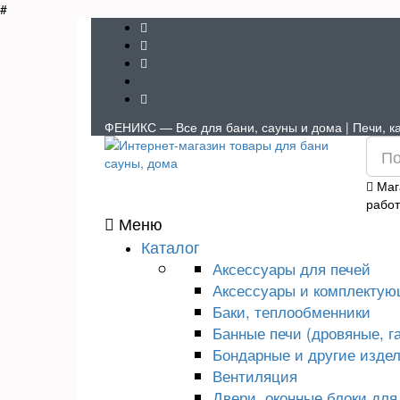
#
ФЕНИКС — Все для бани, сауны и дома | Печи, ка
Маг
рабо
Меню
Каталог
Аксессуары для печей
Аксессуары и комплектую
Баки, теплообменники
Банные печи (дровяные, г
Бондарные и другие издел
Вентиляция
Двери, оконные блоки для