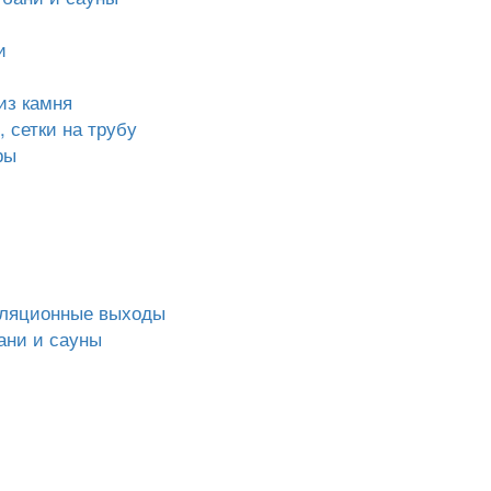
и
из камня
 сетки на трубу
ры
иляционные выходы
ани и сауны