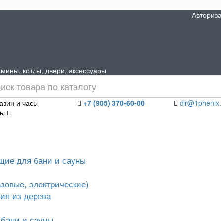
Авториз
мины, котлы, двери, аксессуары
азин и часы
+7 (905) 370-60-00
dir@1phenix.
ты
щие для бани и сауны
азовые, электрические)
ия из дерева
 бани и сауны