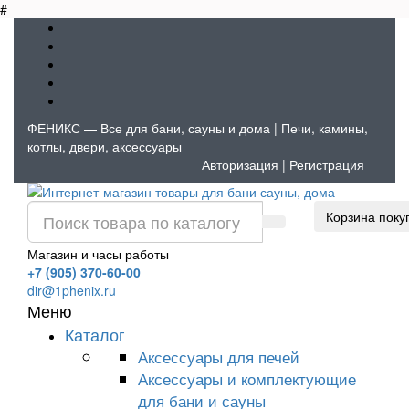
#
ФЕНИКС — Все для бани, сауны и дома | Печи, камины,
котлы, двери, аксессуары
Авторизация
|
Регистрация
Корзина поку
Магазин и часы работы
+7 (905) 370-60-00
dir@1phenix.ru
Меню
Каталог
Аксессуары для печей
Аксессуары и комплектующие
для бани и сауны