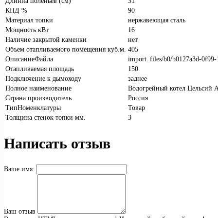
Длинна поленьев (см)
31
КПД %
90
Материал топки
нержавеющая сталь
Мощность кВт
16
Наличие закрытой каменки
нет
Объем отапливаемого помещения куб.м.
405
ОписаниеФайла
import_files/b0/b0127a3d-0f9
Отапливаемая площадь
150
Подключение к дымоходу
заднее
Полное наименование
Водогрейный котел Цельсий А
Страна производитель
Россия
ТипНоменклатуры
Товар
Толщина стенок топки мм.
3
Написать отзыв
Ваше имя:
Ваш отзыв