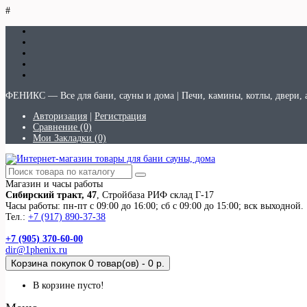
#
ФЕНИКС — Все для бани, сауны и дома | Печи, камины, котлы, двери, 
Авторизация
|
Регистрация
Сравнение (0)
Мои Закладки (0)
Магазин и часы работы
Сибирский тракт, 47
, Стройбаза РИФ склад Г-17
Часы работы: пн-пт с 09:00 до 16:00; сб с 09:00 до 15:00; вск выходной.
Тел.:
+7 (917) 890-37-38
+7 (905) 370-60-00
dir@1phenix.ru
Корзина покупок
0 товар(ов) - 0 р.
В корзине пусто!