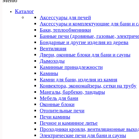
Меню
Каталог
Аксессуары для печей
Аксессуары и комплектующие для бани и 
Баки, теплообменники
Банные печи (дровяные, газовые, электрич
Бондарные и другие изделия из дерева
Вентиляция
Двери, оконные блоки для бани и сауны
Дымоходы
Каминные принадлежности
Камины
Камни для бани, изделия из камня
Конвектора, экономайзеры, сетки на трубу
Мангалы, барбекю, тандыры
Мебель для бани
Оконные блоки
Отопительные печи
Печи камины
Печное и каминное литье
Проходники кровли, вeнтиляционные выхо
Электрические печи для бани и сауны