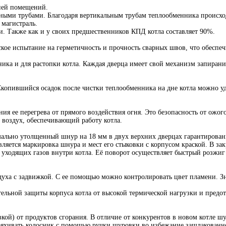
ией помещений.
ными трубами. Благодаря вертикальным трубам теплообменника происход
 магистраль.
. Также как и у своих предшественников КПД котла составляет 90%.
е испытание на герметичность и прочность сварных швов, что обеспечи
ника и для растопки котла. Каждая дверца имеет свой механизм запирания
 Скопившийся осадок после чистки теплообменника на дне котла можно 
я ее перегрева от прямого воздействия огня. Это безопасность от ожог
 воздух, обеспечивающий работу котла.
мально утолщенный шнур на 18 мм в двух верхних дверцах гарантированн
ляется маркировка шнура и мест его стыковки с корпусом краской. В з
 уходящих газов внутри котла. Её поворот осуществляет быстрый розжиг 
здуха с задвижкой. С ее помощью можно контролировать цвет пламени. З
тельной защиты корпуса котла от высокой термической нагрузки и предо
ой) от продуктов сгорания. В отличие от конкурентов в новом котле ш
тряхивать колосник с помощью ручки шуровки во избежание зашлакованно