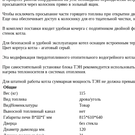
просыпаются через колосник прямо в зольный ящик.
Чтобы исключить просыпание части горящего топлива при открытии две
Еще она обеспечивает доступ к колоснику для его тщательной чистки, 
В комплект поставки входит удобная кочерга с подпятником двойной ф
стенок котла.
Для безопасной и удобной эксплуатации котел оснащен встроенным тер
Цвет корпуса котла - агатовый серый.
Эта модификация твердотопливного отопительного водогрейного котла 
При самостоятельной установке блока ТЭН рекомендуется использоват
нагрева теплоносителя в системах отопления.
Для штатной работы котла суммарная мощность ТЭН не должна превы
Общие
Вес (кг)
115
Вид топлива
дрова/уголь
ВидНоменклатуры
Товар
Выносной топливный канал
нет
Габариты печи В*Ш*Г мм
815*610*640
Дверца
без стекла
Диаметр дымохода мм.
120