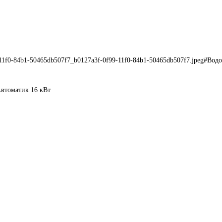
9-11f0-84b1-50465db507f7_b0127a3f-0f99-11f0-84b1-50465db507f7.jpeg#Во
втоматик 16 кВт