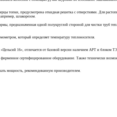
рцы топки, предусмотрена откидная решетка с отверстиями. Для растопк
например, шлакорезом.
ормы, предназначенная одной полукруглой стороной для чистки труб те
мометром, который определяет температуру теплоносителя.
«Цельсий 16», отличается от базовой версии наличием АРТ и блоком ТЭН
ь фирменное сертифицированное оборудование. Также технически возмо
шать мощность, рекомендованную производителем.