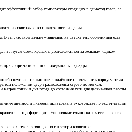
ит эффективный отбор температуры уходящих в дымоход газов, за
вает высокое качество и надежность изделия.
. В загрузочной дверке – защелка, на дверке теплообменника есть
удалить путем съёма крышки, расположенной за зольным ящиком.
ов при соприкосновении с поверхностью дверцы.
о обеспечивает их плотное и надёжное прилегание к корпусу котла.
акрытом положении двери расположены строго по меткам.
и нагрев топки и дымохода до состояния тяги для дальнейшей работы
начения цветности пламени приведены в руководстве по эксплуатации.
твращения его деформации. Это положительно сказывается на сроке
уровка равномерно очищает все прозоры колосника.
сти и нарушения притока воздуха. Таким образом, зола и шлак