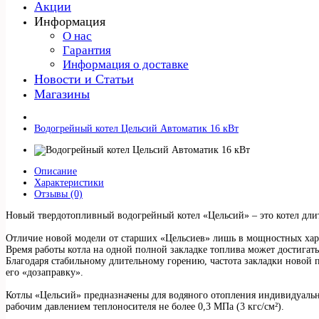
Акции
Информация
О нас
Гарантия
Информация о доставке
Новости и Статьи
Магазины
Водогрейный котел Цельсий Автоматик 16 кВт
Описание
Характеристики
Отзывы (0)
Новый твердотопливный водогрейный котел «Цельсий» – это котел дли
Отличие новой модели от старших «Цельсиев» лишь в мощностных хар
Время работы котла на одной полной закладке топлива может достигать
Благодаря стабильному длительному горению, частота закладки новой п
его «дозаправку».
Котлы «Цельсий» предназначены для водяного отопления индивидуаль
рабочим давлением теплоносителя не более 0,3 МПа (3 кгс/см²).