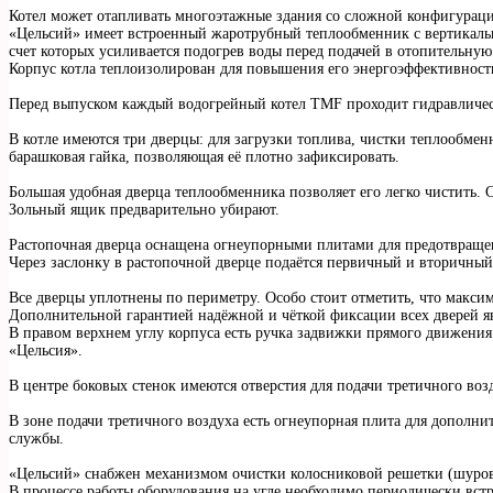
Котел может отапливать многоэтажные здания со сложной конфигурац
«Цельсий» имеет встроенный жаротрубный теплообменник с вертикаль
счет которых усиливается подогрев воды перед подачей в отопительную
Корпус котла теплоизолирован для повышения его энергоэффективности
Перед выпуском каждый водогрейный котел TMF проходит гидравлическо
В котле имеются три дверцы: для загрузки топлива, чистки теплообмен
барашковая гайка, позволяющая её плотно зафиксировать.
Большая удобная дверца теплообменника позволяет его легко чистить.
Зольный ящик предварительно убирают.
Растопочная дверца оснащена огнеупорными плитами для предотвращени
Через заслонку в растопочной дверце подаётся первичный и вторичный
Все дверцы уплотнены по периметру. Особо стоит отметить, что макси
Дополнительной гарантией надёжной и чёткой фиксации всех дверей яв
В правом верхнем углу корпуса есть ручка задвижки прямого движения
«Цельсия».
В центре боковых стенок имеются отверстия для подачи третичного во
В зоне подачи третичного воздуха есть огнеупорная плита для дополни
службы.
«Цельсий» снабжен механизмом очистки колосниковой решетки (шуровк
В процессе работы оборудования на угле необходимо периодически вс