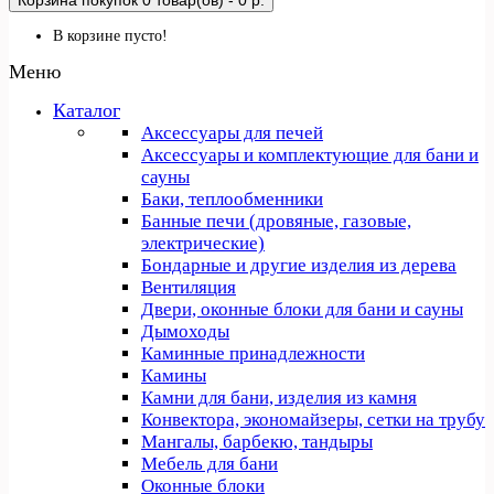
Корзина покупок
0 товар(ов) - 0 р.
В корзине пусто!
Меню
Каталог
Аксессуары для печей
Аксессуары и комплектующие для бани и
сауны
Баки, теплообменники
Банные печи (дровяные, газовые,
электрические)
Бондарные и другие изделия из дерева
Вентиляция
Двери, оконные блоки для бани и сауны
Дымоходы
Каминные принадлежности
Камины
Камни для бани, изделия из камня
Конвектора, экономайзеры, сетки на трубу
Мангалы, барбекю, тандыры
Мебель для бани
Оконные блоки