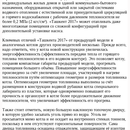
индивидуальных жилых домов и зданий коммунально-бытового
назначения, оборудованных открытой или закрытой системами
водяного отопления с естественной или принудительной циркуляцией
и горячего водоснабжения с рабочим давлением теплоносителя не
более 0,2 МПа (2 кгс/см²). «Ташкент 2017» может отапливать даже
многоэтажные помещения со сложной конфигурацией при
дополнительной установке насоса.
Ключевых отличий «Ташкента 2017» от предыдущей модели и
аналогичных котлов других производителей несколько. Прежде всего,
надо отметить, что у котла новой конструкции увеличилась
энергоэффективность (эффективность передачи тепла от горящего
топлива теплоносителю в его водяном контуре). Это позволяет котлу,
сохраняя компактные габариты предыдущей модели, прогревать
помещения большего объёма. Повышение энергоэффективности
произведено за счёт увеличение площади, участвующей в нагреве
теплоносителя путём оптимизации геометрии и размеров топливника
котла. Оптимизация геометрии топливника выполнена за счёт
размещения в конструкции водяной рубашки котла специального
лабиринта из пластин, которые одновременно повышают его
прочность и организуют в котле более продолжительное движение
теплоносителя, что увеличивает эффективность его прогрева.
Также стоит отметить, новую большую наклонную топочную дверцу,
в которую удобно засыпать уголь прямо из ведра. Уголь не
просыпается мимо котла и не оседает на внутренних стенках тоннеля,
поскольку в нем отсутствуют горизонтальные поверхности. Сама
дверца топливника оснащена отражателем, защищающим её изнутри