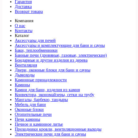
Гарантия
Доставка
Возврат товара
Компания
О нас
Контакты
Каталог
Аксессуары для печей
Аксессуары и комплектующие для бани и сауны
Баки, теплообменники
Банные печи (дровяные, газовые, электрические)
Бондарные и другие изделия из дерева
Вентиляция
Двери, оконные блоки для бани и сауны
Дымоходы
Каминные принадлежности
Камины
Камни для бани, изделия из камня
Конвектора, экономайзеры, сетки на трубу
Мангалы, барбекю, тандыры
Мебель для бани
Оконные блоки
Отопительные печи
Печи камины
Печное и каминное литье
Проходники кровли, вeнтиляционные выходы
Электрические печи для бани и сауны