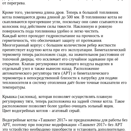
от перегрева.
Кроме того, увеличена длина дров. Теперь в большой топливник
котла помещаются дрова длиной до 500 мм. В топливнике котла не
скапливаются прогоревшие угли, поскольку они сами ссыпаются на
колосник под действием силы тяжести. Наклонную и ровную
поверхность пода топливника удобно и легко чистить.
Каждый котел проходит гидроиспытание на прочность и
герметичность, что обеспечивает защиту от протекания.
Многогранный корпус с большим количеством ребер жесткости
препятствует вздутию котла при его эксплуатации. Биметаллический
термометр теперь расположен сзади, на значительном расстоянии от
топочной дверцы, что исключает его случайное задевание при её
открытии. Клапан регулировки питающего воздуха выделен в
отдельный узел и также вынесен назад. Расположение
автоматического регулятора тяги (АРТ) и биметаллического
термометра в непосредственной близости к патрубку для подачи
теплоносителя в систему отопления даёт более точные показатели его
температуры.
Крышка (заслонка), которая позволяет осуществлять плавную
регулировку тяги, теперь расположена на задней стенке котла. Такое
расположение позволяет более удобно очищать зольный ящик.
Цвет водогрейных котлов - агатовый серый.
Водогрейные котлы «Ташкент 2017» не предназначены для работы без
АРТ, поэтому при покупке модификации «Ташкент 2017» без АРТ
это устройство необходимо приобрести и установить дополнительно.