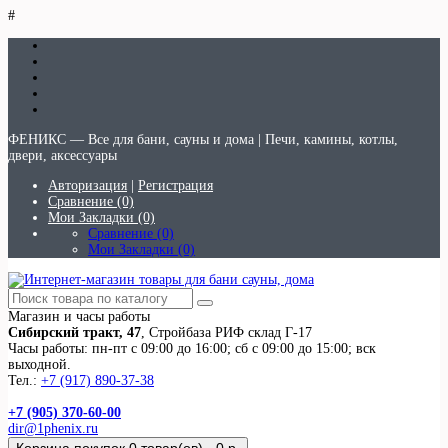
#
ФЕНИКС — Все для бани, сауны и дома | Печи, камины, котлы,
двери, аксессуары
Авторизация
|
Регистрация
Сравнение (0)
Мои Закладки (0)
Сравнение (0)
Мои Закладки (0)
Магазин и часы работы
Сибирский тракт, 47
, Стройбаза РИФ склад Г-17
Часы работы: пн-пт с 09:00 до 16:00; сб с 09:00 до 15:00; вск
выходной.
Тел.:
+7 (917) 890-37-38
+7 (905) 370-60-00
dir@1phenix.ru