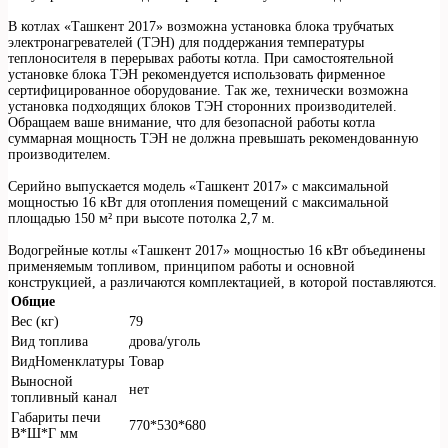
В котлах «Ташкент 2017» возможна установка блока трубчатых
электронагревателей (ТЭН) для поддержания температуры
теплоносителя в перерывах работы котла. При самостоятельной
установке блока ТЭН рекомендуется использовать фирменное
сертифицированное оборудование. Так же, технически возможна
установка подходящих блоков ТЭН сторонних производителей.
Обращаем ваше внимание, что для безопасной работы котла
суммарная мощность ТЭН не должна превышать рекомендованную
производителем.
Серийно выпускается модель «Ташкент 2017» с максимальной
мощностью 16 кВт для отопления помещений с максимальной
площадью 150 м² при высоте потолка 2,7 м.
Водогрейные котлы «Ташкент 2017» мощностью 16 кВт объединены
применяемым топливом, принципом работы и основной
конструкцией, а различаются комплектацией, в которой поставляются.
Общие
Вес (кг)
79
Вид топлива
дрова/уголь
ВидНоменклатуры
Товар
Выносной
нет
топливный канал
Габариты печи
770*530*680
В*Ш*Г мм