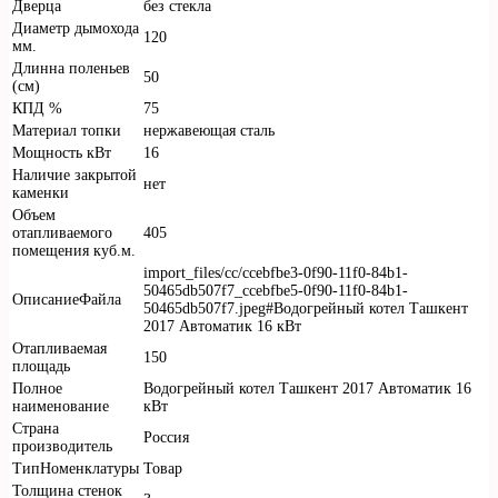
Дверца
без стекла
Диаметр дымохода
120
мм.
Длинна поленьев
50
(см)
КПД %
75
Материал топки
нержавеющая сталь
Мощность кВт
16
Наличие закрытой
нет
каменки
Объем
отапливаемого
405
помещения куб.м.
import_files/cc/ccebfbe3-0f90-11f0-84b1-
50465db507f7_ccebfbe5-0f90-11f0-84b1-
ОписаниеФайла
50465db507f7.jpeg#Водогрейный котел Ташкент
2017 Автоматик 16 кВт
Отапливаемая
150
площадь
Полное
Водогрейный котел Ташкент 2017 Автоматик 16
наименование
кВт
Страна
Россия
производитель
ТипНоменклатуры
Товар
Толщина стенок