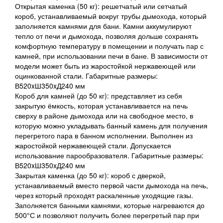
Открытая каменка (50 кг): решетчатый или сетчатый
короб, устанавливаемый вокруг трубы дымохода, который
заполняется камнями для бани. Камни аккумулируют
тепло от печи и дымохода, позволяя дольше сохранять
комфортную температуру в помещении и получать пар с
камней, при использовании печи в бане. В зависимости от
модели может быть из жаростойкой нержавеющей или
оцинкованной стали. Габаритные размеры:
В520xШ350xД240 мм
Короб для камней (до 50 кг): представляет из себя
закрытую ёмкость, которая устанавливается на печь
сверху в районе дымохода или на свободное место, в
которую можно укладывать банный камень для получения
перегретого пара в банном исполнении. Выполнен из
жаростойкой нержавеющей стали. Допускается
использование парообразователя. Габаритные размеры:
В520xШ350xД240 мм
Закрытая каменка (до 50 кг): короб с дверкой,
устанавливаемый вместо первой части дымохода на печь,
через который проходят раскаленные уходящие газы.
Заполняется банными камнями, которые нагреваются до
500°С и позволяют получить более перегретый пар при