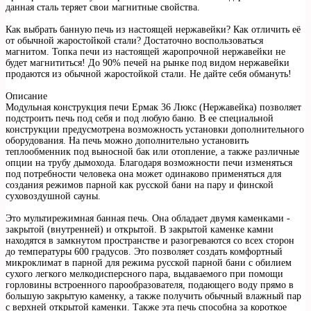
данная сталь теряет свои магнитные свойства.
Как выбрать банную печь из настоящей нержавейки? Как отличить её
от обычной жаростойкой стали? Достаточно воспользоваться
магнитом. Топка печи из настоящей жаропрочной нержавейки не
будет магнититься! До 90% печей на рынке под видом нержавейки
продаются из обычной жаростойкой стали. Не дайте себя обмануть!
Описание
Модульная конструкция печи Ермак 36 Люкс (Нержавейка) позволяет
подстроить печь под себя и под любую баню. В ее специальной
конструкции предусмотрена возможность установки дополнительного
оборудования. На печь можно дополнительно установить
теплообменник под выносной бак или отопление, а также различные
опции на трубу дымохода. Благодаря возможности печи изменяться
под потребности человека она может одинаково применяться для
создания режимов парной как русской бани на пару и финской
суховоздушной сауны.
Это мультирежимная банная печь. Она обладает двумя каменками -
закрытой (внутренней) и открытой. В закрытой каменке камни
находятся в замкнутом пространстве и разогреваются со всех сторон
до температуры 600 градусов. Это позволяет создать комфортный
микроклимат в парной для режима русской парной бани с обилием
сухого легкого мелкодисперсного пара, выдаваемого при помощи
горловины встроенного парообразователя, подающего воду прямо в
большую закрытую каменку, а также получить обычный влажный пар
с верхней открытой каменки. Также эта печь способна за короткое