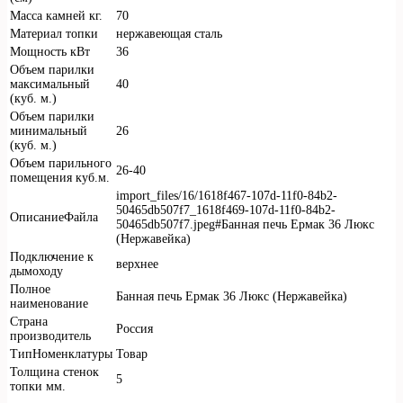
Масса камней кг.
70
Материал топки
нержавеющая сталь
Мощность кВт
36
Объем парилки
максимальный
40
(куб. м.)
Объем парилки
минимальный
26
(куб. м.)
Объем парильного
26-40
помещения куб.м.
import_files/16/1618f467-107d-11f0-84b2-
50465db507f7_1618f469-107d-11f0-84b2-
ОписаниеФайла
50465db507f7.jpeg#Банная печь Ермак 36 Люкс
(Нержавейка)
Подключение к
верхнее
дымоходу
Полное
Банная печь Ермак 36 Люкс (Нержавейка)
наименование
Страна
Россия
производитель
ТипНоменклатуры
Товар
Толщина стенок
5
топки мм.