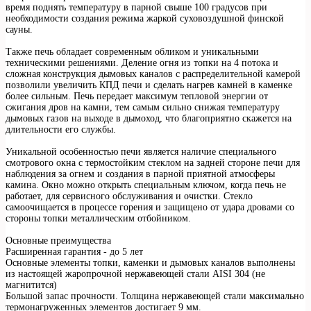
время поднять температуру в парной свыше 100 градусов при
необходимости создания режима жаркой суховоздушной финской
сауны.
Также печь обладает современным обликом и уникальными
техническими решениями. Деление огня из топки на 4 потока и
сложная конструкция дымовых каналов с распределительной камерой
позволили увеличить КПД печи и сделать нагрев камней в каменке
более сильным. Печь передает максимум тепловой энергии от
сжигания дров на камни, тем самым сильно снижая температуру
дымовых газов на выходе в дымоход, что благоприятно скажется на
длительности его службы.
Уникальной особенностью печи является наличие специального
смотрового окна с термостойким стеклом на задней стороне печи для
наблюдения за огнем и создания в парной приятной атмосферы
камина. Окно можно открыть специальным ключом, когда печь не
работает, для сервисного обслуживания и очистки. Стекло
самоочищается в процессе горения и защищено от удара дровами со
стороны топки металлическим отбойником.
Основные преимущества
Расширенная гарантия - до 5 лет
Основные элементы топки, каменки и дымовых каналов выполнены
из настоящей жаропрочной нержавеющей стали AISI 304 (не
магнитится)
Большой запас прочности. Толщина нержавеющей стали максимально
термонагруженных элементов достигает 9 мм.