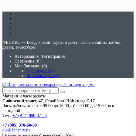
#
ФЕНИКС — Все для бани, сауны и дома | Печи, камины, котлы,
двери, аксессуары
Авторизация
|
Регистрация
Сравнение (0)
Мои Закладки (0)
Сравнение (0)
Мои Закладки (0)
Магазин и часы работы
Сибирский тракт, 47
, Стройбаза РИФ склад Г-17
Часы работы: пн-пт с 09:00 до 16:00; сб с 09:00 до 15:00; вск
выходной.
Тел.:
+7 (917) 890-37-38
+7 (905) 370-60-00
dir@1phenix.ru