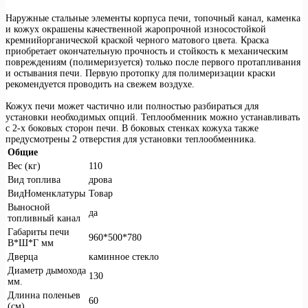
Наружные стальные элементы корпуса печи, топочный канал, каменка
и кожух окрашены качественной жаропрочной износостойкой
кремнийорганической краской черного матового цвета. Краска
приобретает окончательную прочность и стойкость к механическим
повреждениям (полимеризуется) только после первого протапливания
и остывания печи. Первую протопку для полимеризации краски
рекомендуется проводить на свежем воздухе.
Кожух печи может частично или полностью разбираться для
установки необходимых опций. Теплообменник можно устанавливать
с 2-х боковых сторон печи. В боковых стенках кожуха также
предусмотрены 2 отверстия для установки теплообменника.
Общие
Вес (кг)
110
Вид топлива
дрова
ВидНоменклатуры
Товар
Выносной
да
топливный канал
Габариты печи
960*500*780
В*Ш*Г мм
Дверца
каминное стекло
Диаметр дымохода
130
мм.
Длинна поленьев
60
(см)