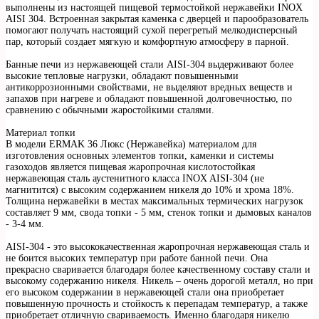
выполнены из настоящей пищевой термостойкой нержавейки INOX
AISI 304. Встроенная закрытая каменка с дверцей и парообразователь
помогают получать настоящий сухой перегретый мелкодисперсный
пар, который создает мягкую и комфортную атмосферу в парной.
Банные печи из нержавеющей стали AISI-304 выдерживают более
высокие тепловые нагрузки, обладают повышенными
антикоррозионными свойствами, не выделяют вредных веществ и
запахов при нагреве и обладают повышенной долговечностью, по
сравнению с обычными жаростойкими сталями.
Материал топки
В модели ERMAK 36 Люкс (Нержавейка) материалом для
изготовления основных элементов топки, каменки и системы
газоходов является пищевая жаропрочная кислотостойкая
нержавеющая сталь аустенитного класса INOX AISI-304 (не
магнитится) с высоким содержанием никеля до 10% и хрома 18%.
Толщина нержавейки в местах максимальных термических нагрузок
составляет 9 мм, свода топки - 5 мм, стенок топки и дымовых каналов
- 3-4 мм.
AISI-304 - это высококачественная жаропрочная нержавеющая сталь и
не боится высоких температур при работе банной печи. Она
прекрасно сваривается благодаря более качественному составу стали и
высокому содержанию никеля. Никель – очень дорогой металл, но при
его высоком содержании в нержавеющей стали она приобретает
повышенную прочность и стойкость к перепадам температур, а также
приобретает отличную свариваемость. Именно благодаря никелю