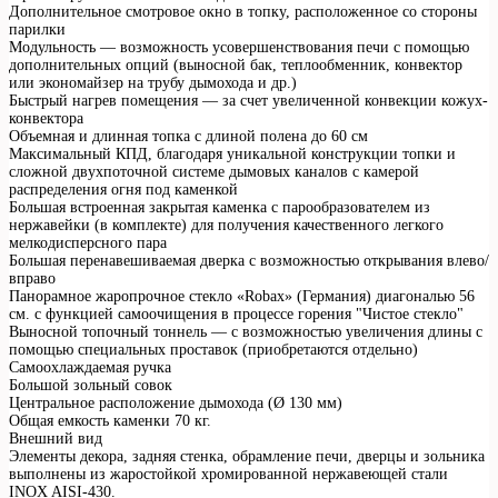
Дополнительное смотровое окно в топку, расположенное со стороны
парилки
Модульность — возможность усовершенствования печи с помощью
дополнительных опций (выносной бак, теплообменник, конвектор
или экономайзер на трубу дымохода и др.)
Быстрый нагрев помещения — за счет увеличенной конвекции кожух-
конвектора
Объемная и длинная топка с длиной полена до 60 см
Максимальный КПД, благодаря уникальной конструкции топки и
сложной двухпоточной системе дымовых каналов с камерой
распределения огня под каменкой
Большая встроенная закрытая каменка с парообразователем из
нержавейки (в комплекте) для получения качественного легкого
мелкодисперсного пара
Большая перенавешиваемая дверка с возможностью открывания влево/
вправо
Панорамное жаропрочное стекло «Robax» (Германия) диагональю 56
см. с функцией самоочищения в процессе горения "Чистое стекло"
Выносной топочный тоннель — с возможностью увеличения длины с
помощью специальных проставок (приобретаются отдельно)
Самоохлаждаемая ручка
Большой зольный совок
Центральное расположение дымохода (Ø 130 мм)
Общая емкость каменки 70 кг.
Внешний вид
Элементы декора, задняя стенка, обрамление печи, дверцы и зольника
выполнены из жаростойкой хромированной нержавеющей стали
INOX AISI-430.