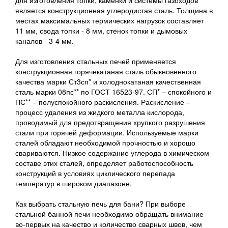
для изготовления топки, каменки и системы газоходов
является конструкционная углеродистая сталь. Толщина в
местах максимальных термических нагрузок составляет
11 мм, свода топки - 8 мм, стенок топки и дымовых
каналов - 3-4 мм.
Для изготовления стальных печей применяется
конструкционная горячекатаная сталь обыкновенного
качества марки Ст3сп* и холоднокатаная качественная
сталь марки 08пс** по ГОСТ 16523-97. СП* – спокойного и
ПС** – полуспокойного раскисления. Раскисление –
процесс удаления из жидкого металла кислорода,
проводимый для предотвращения хрупкого разрушения
стали при горячей деформации. Используемые марки
сталей обладают необходимой прочностью и хорошо
свариваются. Низкое содержание углерода в химическом
составе этих сталей, определяет работоспособность
конструкций в условиях циклического перепада
температур в широком диапазоне.
Как выбрать стальную печь для бани? При выборе
стальной банной печи необходимо обращать внимание
во-первых на качество и количество сварных швов, чем