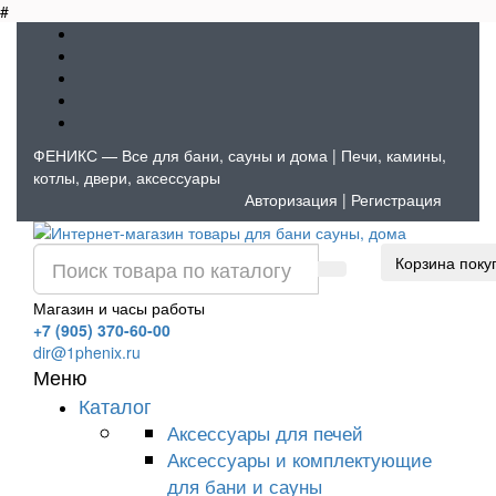
#
ФЕНИКС — Все для бани, сауны и дома | Печи, камины,
котлы, двери, аксессуары
Авторизация
|
Регистрация
Корзина поку
Магазин и часы работы
+7 (905) 370-60-00
dir@1phenix.ru
Меню
Каталог
Аксессуары для печей
Аксессуары и комплектующие
для бани и сауны