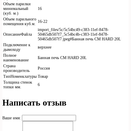
Объем парилки
минимальный
16
(куб. м.)
Объем парильного
16-22
помещения куб.м.
import_files/5c/5c54bc49-c383-11ef-8478-
ОписаниеФайла
50465db507f7_5c54bc4b-c383-11ef-8478-
50465db507f7.jpeg#Банная печь СМ HARD 20L
Подключение к
верхнее
дымоходу
Полное
Банная печь СМ HARD 20L
наименование
Страна
Россия
производитель
ТипНоменклатуры
Товар
Толщина стенок
6
топки мм.
Написать отзыв
Ваше имя: