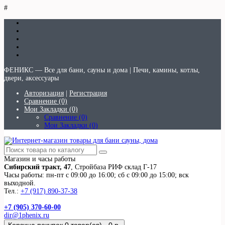
#
ФЕНИКС — Все для бани, сауны и дома | Печи, камины, котлы,
двери, аксессуары
Авторизация
|
Регистрация
Сравнение (0)
Мои Закладки (0)
Сравнение (0)
Мои Закладки (0)
Магазин и часы работы
Сибирский тракт, 47
, Стройбаза РИФ склад Г-17
Часы работы: пн-пт с 09:00 до 16:00; сб с 09:00 до 15:00; вск
выходной.
Тел.:
+7 (917) 890-37-38
+7 (905) 370-60-00
dir@1phenix.ru