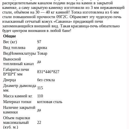
распределительным каналом подачи воды на камни в закрытой
каменке, а саму закрытую каменку изготовили из 3 мм нержавеющей
стали, объёмом на 30 — 40 кг камней! Топка изготовлена из 6 мм
стали повышенной прочности 09Г2С. Обрамляет эту чудесную печь
изысканный сетчатый кожух «Саванна» придающей печи
запоминающийся внешний вид. Такая красавица-печь обязательно
будет центром внимания в любой бане!
Общие
Вес (кг)
97
Вид топлива
дрова
ВидНоменклатуры
Товар
Выносной
да
топливный канал
Габариты печи
831*446*827
В*Ш*Г мм
Дверца
без стекла
Диаметр дымохода
115
мм.
Масса камней кг.
110
Материал топки
котловая сталь
Наличие закрытой
да
каменки
Объем парилки
максимальный
22
(куб. м.)