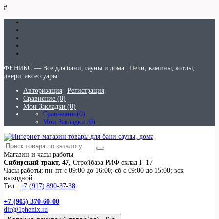
#
ФЕНИКС — Все для бани, сауны и дома | Печи, камины, котлы,
двери, аксессуары
Авторизация
|
Регистрация
Сравнение (0)
Мои Закладки (0)
Сравнение (0)
Мои Закладки (0)
Магазин и часы работы
Сибирский тракт, 47
, Стройбаза РИФ склад Г-17
Часы работы: пн-пт с 09:00 до 16:00; сб с 09:00 до 15:00; вск
выходной.
Тел.:
+7 (917) 890-37-38
+7 (905) 370-60-00
dir@1phenix.ru