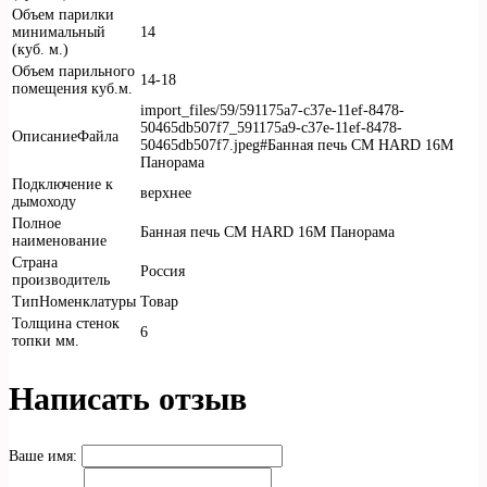
Объем парилки
минимальный
14
(куб. м.)
Объем парильного
14-18
помещения куб.м.
import_files/59/591175a7-c37e-11ef-8478-
50465db507f7_591175a9-c37e-11ef-8478-
ОписаниеФайла
50465db507f7.jpeg#Банная печь СМ HARD 16М
Панорама
Подключение к
верхнее
дымоходу
Полное
Банная печь СМ HARD 16М Панорама
наименование
Страна
Россия
производитель
ТипНоменклатуры
Товар
Толщина стенок
6
топки мм.
Написать отзыв
Ваше имя: