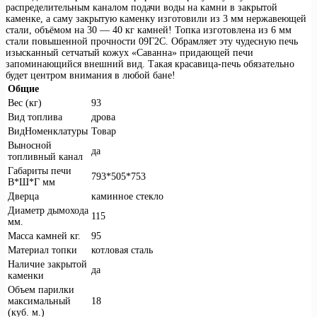
распределительным каналом подачи воды на камни в закрытой
каменке, а саму закрытую каменку изготовили из 3 мм нержавеющей
стали, объёмом на 30 — 40 кг камней! Топка изготовлена из 6 мм
стали повышенной прочности 09Г2С. Обрамляет эту чудесную печь
изысканный сетчатый кожух «Саванна» придающей печи
запоминающийся внешний вид. Такая красавица-печь обязательно
будет центром внимания в любой бане!
Общие
Вес (кг)
93
Вид топлива
дрова
ВидНоменклатуры
Товар
Выносной
да
топливный канал
Габариты печи
793*505*753
В*Ш*Г мм
Дверца
каминное стекло
Диаметр дымохода
115
мм.
Масса камней кг.
95
Материал топки
котловая сталь
Наличие закрытой
да
каменки
Объем парилки
максимальный
18
(куб. м.)