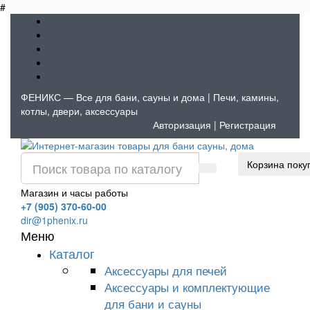
#
ФЕНИКС — Все для бани, сауны и дома | Печи, камины,
котлы, двери, аксессуары
Авторизация
|
Регистрация
Корзина поку
Магазин и часы работы
+7 (905) 370-60-00
dir@1phenix.ru
Меню
Каталог
Аксессуары для печей
Аксессуары и комплектующие
для бани и сауны