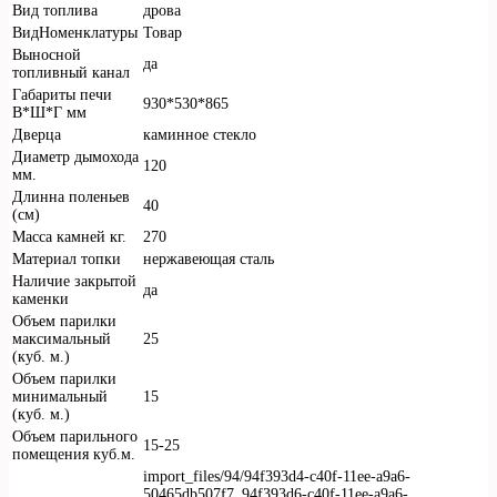
Вид топлива
дрова
ВидНоменклатуры
Товар
Выносной
да
топливный канал
Габариты печи
930*530*865
В*Ш*Г мм
Дверца
каминное стекло
Диаметр дымохода
120
мм.
Длинна поленьев
40
(см)
Масса камней кг.
270
Материал топки
нержавеющая сталь
Наличие закрытой
да
каменки
Объем парилки
максимальный
25
(куб. м.)
Объем парилки
минимальный
15
(куб. м.)
Объем парильного
15-25
помещения куб.м.
import_files/94/94f393d4-c40f-11ee-a9a6-
50465db507f7_94f393d6-c40f-11ee-a9a6-