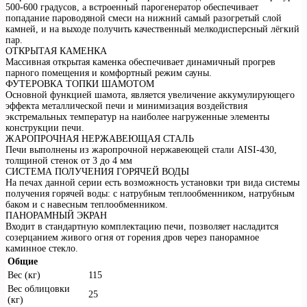
500-600 градусов, а встроенный парогенератор обеспечивает
попадание пароводяной смеси на нижний самый разогретый слой
камней, и на выходе получить качественный мелкодисперсный лёгкий
пар.
ОТКРЫТАЯ КАМЕНКА
Массивная открытая каменка обеспечивает динамичный прогрев
парного помещения и комфортный режим сауны.
ФУТЕРОВКА ТОПКИ ШАМОТОМ
Основной функцией шамота, является увеличение аккумулирующего
эффекта металлической печи и минимизация воздействия
экстремальных температур на наиболее нагруженные элементы
конструкции печи.
ЖАРОПРОЧНАЯ НЕРЖАВЕЮЩАЯ СТАЛЬ
Печи выполнены из жаропрочной нержавеющей стали AISI-430,
толщиной стенок от 3 до 4 мм
СИСТЕМА ПОЛУЧЕНИЯ ГОРЯЧЕЙ ВОДЫ
На печах данной серии есть возможность установки три вида системы
получения горячей воды: с натрубным теплообменником, натрубным
баком и с навесным теплообменником.
ПАНОРАМНЫЙ ЭКРАН
Входит в стандартную комплектацию печи, позволяет насладится
созерцанием живого огня от горения дров через панорамное
каминное стекло.
Общие
Вес (кг)
115
Вес облицовки
25
(кг)