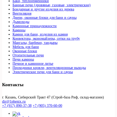
Баки, теплообменники
Банные печи (дровяные, газовые, электрические)
Бондарные и другие изделия из дерева
Вентиляция
Двери, оконные блоки для бани и сауны
Дымоходы
Каминные принадлежности
Камины
Камни для бани, изделия из камня
Конвектора, экономайзеры, сетки на трубу
Мангалы, барбекю, тандыры
Мебель для бани
Оконные блоки
Отопительные печи
Печи камины
Печное и каминное литье
Проходники кровли, вeнтиляционные выходы
Электрические печи для бани и сауны
Контакты
г. Казань, Сибирский Тракт 47 (Строй-база Риф, склад-магазин)
dir@1phenix.ru
+7 (917) 890-37-38
+7 (905) 370-60-00