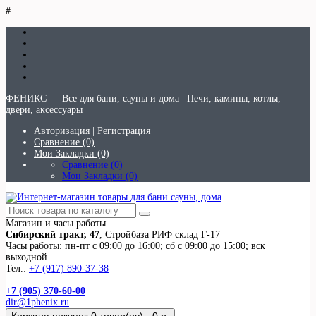
#
ФЕНИКС — Все для бани, сауны и дома | Печи, камины, котлы,
двери, аксессуары
Авторизация
|
Регистрация
Сравнение (0)
Мои Закладки (0)
Сравнение (0)
Мои Закладки (0)
Магазин и часы работы
Сибирский тракт, 47
, Стройбаза РИФ склад Г-17
Часы работы: пн-пт с 09:00 до 16:00; сб с 09:00 до 15:00; вск
выходной.
Тел.:
+7 (917) 890-37-38
+7 (905) 370-60-00
dir@1phenix.ru