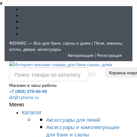
#
ФЕНИКС — Все для бани, сауны и дома | Печи, камины,
котлы, двери, аксессуары
Авторизация
|
Регистрация
Корзина поку
Магазин и часы работы
+7 (905) 370-60-00
dir@1phenix.ru
Меню
Каталог
Аксессуары для печей
Аксессуары и комплектующие
для бани и сауны