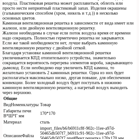
воздуха. Пластиковая решетка может расплавиться, облезть или
просто нести неприятный пластиковый запах. Изделия окрашены
(гальваническим способом (хром, никель и т.д.)) в несколько
основных цветов.
Каминная вентиляционная решетка в зависимости от вида имеет или
жалюзи, или двойную вентиляционную решетку.
Жалюзи необходимы в случае если поток воздуха время от времени
надо сокращать. Полностью герметично решетка не закрывается.
Если же такой необходимости нет, лучше выбрать каминную
вентиляционную решетку с двойной сеткой.
Благодаря установке каминной вентиляционной решетки
увеличивается КПД отопительного устройства, значительно
сокращается вероятность перегрева элементов короба, закрывающего
дымоход. Если необходимо еще увеличить КПД камина, то
желательно установить 2 каминных решетки. Одна из них будет
располагаться максимально низко, другая повыше, для обеспечения
конвекции. Более холодный воздух будет поступать в нижнюю
каминную вентиляционную решетку, а нагретый воздух выходить
через верхнюю.
Общие
ВидНоменклатуры
Товар
Габариты печи
170*170
В*Ш*Г мм
Материал
сталь
import_files/b6/b6911c8f-902c-11ee-a97d-
50465db507f7_b6911c91-902c-11ee-a97d-
ОписаниеФайла
50465db507f7.png#Вент.решетка 170х170 мм.