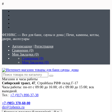
#
ФЕНИКС — Все для бани, сауны и дома | Печи, камины, котлы,
двери, аксессуары
Авторизация
|
Регистрация
Сравнение (0)
Мои Закладки (0)
Сравнение (0)
Мои Закладки (0)
Магазин и часы работы
Сибирский тракт, 47
, Стройбаза РИФ склад Г-17
Часы работы: пн-пт с 09:00 до 16:00; сб с 09:00 до 15:00; вск
выходной.
Тел.:
+7 (917) 890-37-38
+7 (905) 370-60-00
dir@1phenix.ru