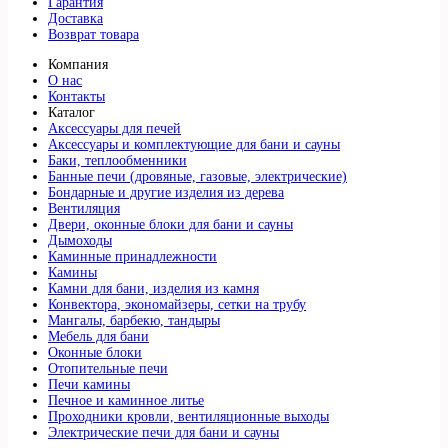
Гарантия
Доставка
Возврат товара
Компания
О нас
Контакты
Каталог
Аксессуары для печей
Аксессуары и комплектующие для бани и сауны
Баки, теплообменники
Банные печи (дровяные, газовые, электрические)
Бондарные и другие изделия из дерева
Вентиляция
Двери, оконные блоки для бани и сауны
Дымоходы
Каминные принадлежности
Камины
Камни для бани, изделия из камня
Конвектора, экономайзеры, сетки на трубу
Мангалы, барбекю, тандыры
Мебель для бани
Оконные блоки
Отопительные печи
Печи камины
Печное и каминное литье
Проходники кровли, вeнтиляционные выходы
Электрические печи для бани и сауны