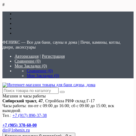
#
ФЕНИКС — Все для бани, сауны и дома | Печи, камины, котлы,
двери, аксессуары
Авторизация
|
Регистрация
Сравнение (0)
Мои Закладки (0)
Сравнение (0)
Мои Закладки (0)
Магазин и часы работы
Сибирский тракт, 47
, Стройбаза РИФ склад Г-17
Часы работы: пн-пт с 09:00 до 16:00; сб с 09:00 до 15:00; вск
выходной.
Тел.:
+7 (917) 890-37-38
+7 (905) 370-60-00
dir@1phenix.ru