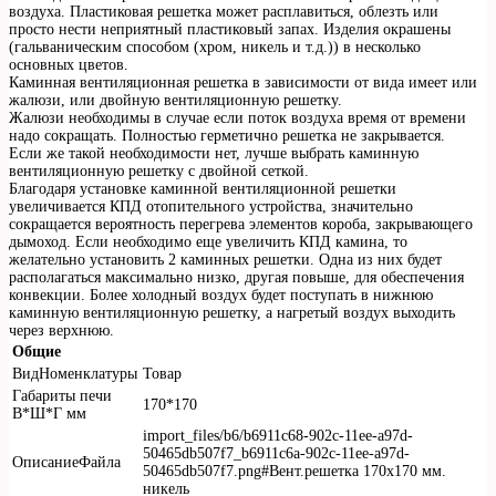
воздуха. Пластиковая решетка может расплавиться, облезть или
просто нести неприятный пластиковый запах. Изделия окрашены
(гальваническим способом (хром, никель и т.д.)) в несколько
основных цветов.
Каминная вентиляционная решетка в зависимости от вида имеет или
жалюзи, или двойную вентиляционную решетку.
Жалюзи необходимы в случае если поток воздуха время от времени
надо сокращать. Полностью герметично решетка не закрывается.
Если же такой необходимости нет, лучше выбрать каминную
вентиляционную решетку с двойной сеткой.
Благодаря установке каминной вентиляционной решетки
увеличивается КПД отопительного устройства, значительно
сокращается вероятность перегрева элементов короба, закрывающего
дымоход. Если необходимо еще увеличить КПД камина, то
желательно установить 2 каминных решетки. Одна из них будет
располагаться максимально низко, другая повыше, для обеспечения
конвекции. Более холодный воздух будет поступать в нижнюю
каминную вентиляционную решетку, а нагретый воздух выходить
через верхнюю.
Общие
ВидНоменклатуры
Товар
Габариты печи
170*170
В*Ш*Г мм
import_files/b6/b6911c68-902c-11ee-a97d-
50465db507f7_b6911c6a-902c-11ee-a97d-
ОписаниеФайла
50465db507f7.png#Вент.решетка 170х170 мм.
никель