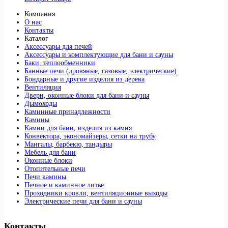
Компания
О нас
Контакты
Каталог
Аксессуары для печей
Аксессуары и комплектующие для бани и сауны
Баки, теплообменники
Банные печи (дровяные, газовые, электрические)
Бондарные и другие изделия из дерева
Вентиляция
Двери, оконные блоки для бани и сауны
Дымоходы
Каминные принадлежности
Камины
Камни для бани, изделия из камня
Конвектора, экономайзеры, сетки на трубу
Мангалы, барбекю, тандыры
Мебель для бани
Оконные блоки
Отопительные печи
Печи камины
Печное и каминное литье
Проходники кровли, вeнтиляционные выходы
Электрические печи для бани и сауны
Контакты