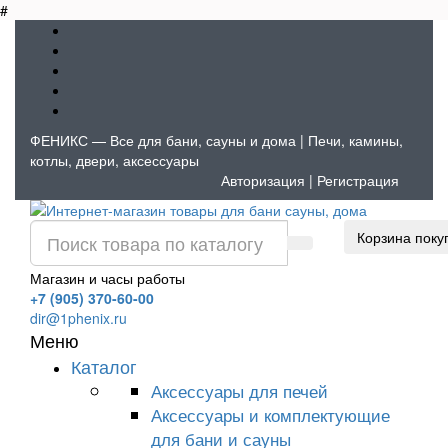
#
ФЕНИКС — Все для бани, сауны и дома | Печи, камины,
котлы, двери, аксессуары
Авторизация
|
Регистрация
Корзина поку
Магазин и часы работы
+7 (905) 370-60-00
dir@1phenix.ru
Меню
Каталог
Аксессуары для печей
Аксессуары и комплектующие
для бани и сауны