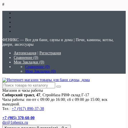
#
ФЕНИКС — Все для бани, сауны и дома | Печи, камины, котлы,
двери, аксессуары
Авторизация
|
Регистрация
Сравнение (0)
Мои Закладки (0)
Сравнение (0)
Мои Закладки (0)
Магазин и часы работы
Сибирский тракт, 47
, Стройбаза РИФ склад Г-17
Часы работы: пн-пт с 09:00 до 16:00; сб с 09:00 до 15:00; вск
выходной.
Тел.:
+7 (917) 890-37-38
+7 (905) 370-60-00
dir@1phenix.ru