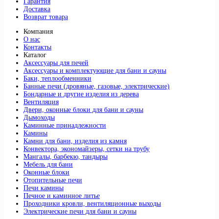
Гарантия
Доставка
Возврат товара
Компания
О нас
Контакты
Каталог
Аксессуары для печей
Аксессуары и комплектующие для бани и сауны
Баки, теплообменники
Банные печи (дровяные, газовые, электрические)
Бондарные и другие изделия из дерева
Вентиляция
Двери, оконные блоки для бани и сауны
Дымоходы
Каминные принадлежности
Камины
Камни для бани, изделия из камня
Конвектора, экономайзеры, сетки на трубу
Мангалы, барбекю, тандыры
Мебель для бани
Оконные блоки
Отопительные печи
Печи камины
Печное и каминное литье
Проходники кровли, вeнтиляционные выходы
Электрические печи для бани и сауны