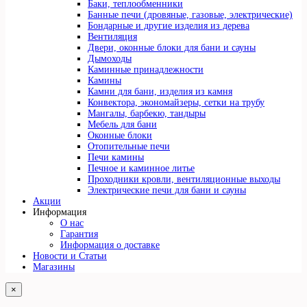
Баки, теплообменники
Банные печи (дровяные, газовые, электрические)
Бондарные и другие изделия из дерева
Вентиляция
Двери, оконные блоки для бани и сауны
Дымоходы
Каминные принадлежности
Камины
Камни для бани, изделия из камня
Конвектора, экономайзеры, сетки на трубу
Мангалы, барбекю, тандыры
Мебель для бани
Оконные блоки
Отопительные печи
Печи камины
Печное и каминное литье
Проходники кровли, вeнтиляционные выходы
Электрические печи для бани и сауны
Акции
Информация
О нас
Гарантия
Информация о доставке
Новости и Статьи
Магазины
×