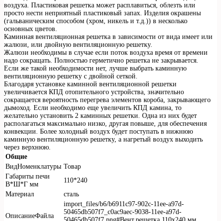
воздуха. Пластиковая решетка может расплавиться, облезть или
просто нести неприятный пластиковый запах. Изделия окрашены
(гальваническим способом (хром, никель и т.д.)) в несколько
основных цветов.
Каминная вентиляционная решетка в зависимости от вида имеет или
жалюзи, или двойную вентиляционную решетку.
Жалюзи необходимы в случае если поток воздуха время от времени
надо сокращать. Полностью герметично решетка не закрывается.
Если же такой необходимости нет, лучше выбрать каминную
вентиляционную решетку с двойной сеткой.
Благодаря установке каминной вентиляционной решетки
увеличивается КПД отопительного устройства, значительно
сокращается вероятность перегрева элементов короба, закрывающего
дымоход. Если необходимо еще увеличить КПД камина, то
желательно установить 2 каминных решетки. Одна из них будет
располагаться максимально низко, другая повыше, для обеспечения
конвекции. Более холодный воздух будет поступать в нижнюю
каминную вентиляционную решетку, а нагретый воздух выходить
через верхнюю.
Общие
ВидНоменклатуры
Товар
Габариты печи
110*240
В*Ш*Г мм
Материал
сталь
import_files/b6/b6911c97-902c-11ee-a97d-
50465db507f7_c0ac9aec-9038-11ee-a97d-
ОписаниеФайла
50465db507f7.png#Вент.решетка 110х240 мм.