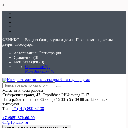
#
ФЕНИКС — Все для бани, сауны и дома | Печи, камины, котлы,
двери, аксессуары
Авторизация
|
Регистрация
Сравнение (0)
Мои Закладки (0)
Сравнение (0)
Мои Закладки (0)
Магазин и часы работы
Сибирский тракт, 47
, Стройбаза РИФ склад Г-17
Часы работы: пн-пт с 09:00 до 16:00; сб с 09:00 до 15:00; вск
выходной.
Тел.:
+7 (917) 890-37-38
+7 (905) 370-60-00
dir@1phenix.ru