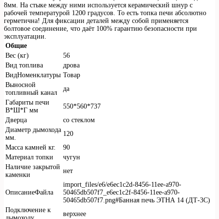
8мм. На стыке между ними используется керамический шнур с
рабочей температурой 1200 градусов. То есть топка печи абсолютно
герметична! Для фиксации деталей между собой применяется
болтовое соединение, что даёт 100% гарантию безопасности при
эксплуатации.
Общие
Вес (кг)
56
Вид топлива
дрова
ВидНоменклатуры
Товар
Выносной
да
топливный канал
Габариты печи
550*560*737
В*Ш*Г мм
Дверца
со стеклом
Диаметр дымохода
120
мм.
Масса камней кг.
90
Материал топки
чугун
Наличие закрытой
нет
каменки
import_files/e6/e6ec1c2d-8456-11ee-a970-
ОписаниеФайла
50465db507f7_e6ec1c2f-8456-11ee-a970-
50465db507f7.png#Банная печь ЭТНА 14 (ДТ-3С)
Подключение к
верхнее
дымоходу