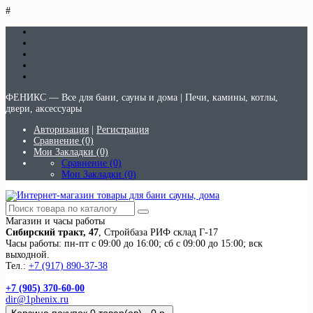
#
ФЕНИКС — Все для бани, сауны и дома | Печи, камины, котлы,
двери, аксессуары
Авторизация
|
Регистрация
Сравнение (0)
Мои Закладки (0)
Сравнение (0)
Мои Закладки (0)
Магазин и часы работы
Сибирский тракт, 47
, Стройбаза РИФ склад Г-17
Часы работы: пн-пт с 09:00 до 16:00; сб с 09:00 до 15:00; вск
выходной.
Тел.:
+7 (917) 890-37-38
+7 (905) 370-60-00
dir@1phenix.ru