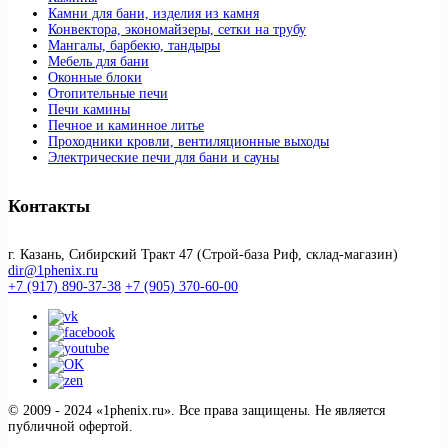
Камни для бани, изделия из камня
Конвектора, экономайзеры, сетки на трубу
Мангалы, барбекю, тандыры
Мебель для бани
Оконные блоки
Отопительные печи
Печи камины
Печное и каминное литье
Проходники кровли, вeнтиляционные выходы
Электрические печи для бани и сауны
Контакты
г. Казань, Сибирский Тракт 47 (Строй-база Риф, склад-магазин)
dir@1phenix.ru
+7 (917) 890-37-38
+7 (905) 370-60-00
© 2009 - 2024 «1phenix.ru». Все права защищены. Не является
публичной офертой.