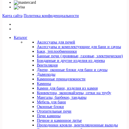
Карта сайта
Политика конфиденциальности
Каталог
Аксессуары для печей
Аксессуары и комплектующие для бани и сауны
Баки, теплообменники
Банные печи (дровяные, газовые, электрические)
Бондарные и другие изделия из дерева
Вентиляция
Двери, оконные блоки для бани и сауны
Дымоходы
Каминные принадлежности
Камины
Камни для бани, изделия из камня
Конвектора, экономайзеры, сетки на трубу
Мангалы, барбекю, тандыры
Мебель для бани
Оконные блоки
Отопительные печи
Печи камины
Печное и каминное литье
Проходники кровли, вeнтиляционные выходы