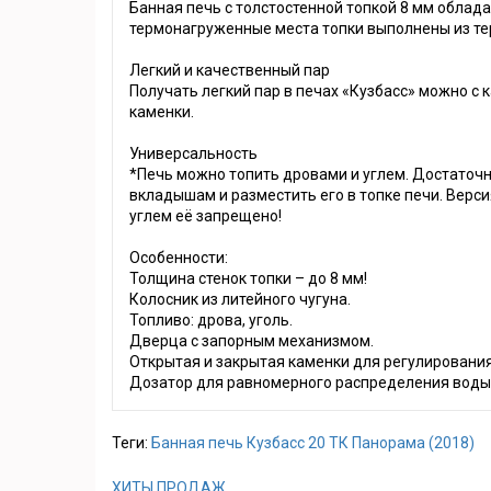
Банная печь с толстостенной топкой 8 мм облада
термонагруженные места топки выполнены из т
Легкий и качественный пар
Получать легкий пар в печах «Кузбасс» можно с к
каменки.
Универсальность
*Печь можно топить дровами и углем. Достаточ
вкладышам и разместить его в топке печи. Верс
углем её запрещено!
Особенности:
Толщина стенок топки – до 8 мм!
Колосник из литейного чугуна.
Топливо: дрова, уголь.
Дверца с запорным механизмом.
Открытая и закрытая каменки для регулировани
Дозатор для равномерного распределения воды 
Теги:
Банная печь Кузбасс 20 ТК Панорама (2018)
ХИТЫ ПРОДАЖ