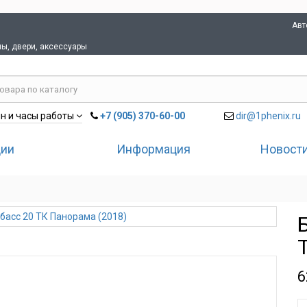
Авт
лы, двери, аксессуары
+7 (905) 370-60-00
dir@1phenix.ru
н и часы работы
ции
Информация
Новости
6