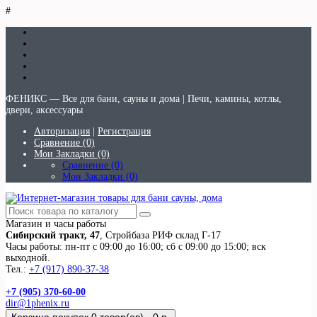
#
ФЕНИКС — Все для бани, сауны и дома | Печи, камины, котлы,
двери, аксессуары
Авторизация
|
Регистрация
Сравнение (0)
Мои Закладки (0)
Сравнение (0)
Мои Закладки (0)
Магазин и часы работы
Сибирский тракт, 47
, Стройбаза РИФ склад Г-17
Часы работы: пн-пт с 09:00 до 16:00; сб с 09:00 до 15:00; вск
выходной.
Тел.:
+7 (917) 890-37-38
+7 (905) 370-60-00
dir@1phenix.ru