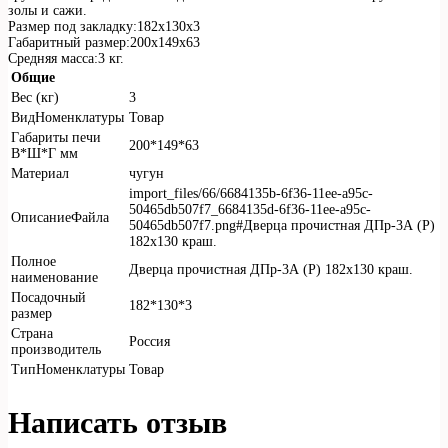
золы и сажи.
Размер под закладку:182х130х3
Габаритный размер:200х149х63
Средняя масса:3 кг.
Общие
Вес (кг)
3
ВидНоменклатуры
Товар
Габариты печи
200*149*63
В*Ш*Г мм
Материал
чугун
import_files/66/6684135b-6f36-11ee-a95c-
50465db507f7_6684135d-6f36-11ee-a95c-
ОписаниеФайла
50465db507f7.png#Дверца прочистная ДПр-3А (Р)
182х130 краш.
Полное
Дверца прочистная ДПр-3А (Р) 182х130 краш.
наименование
Посадочный
182*130*3
размер
Страна
Россия
производитель
ТипНоменклатуры
Товар
Написать отзыв