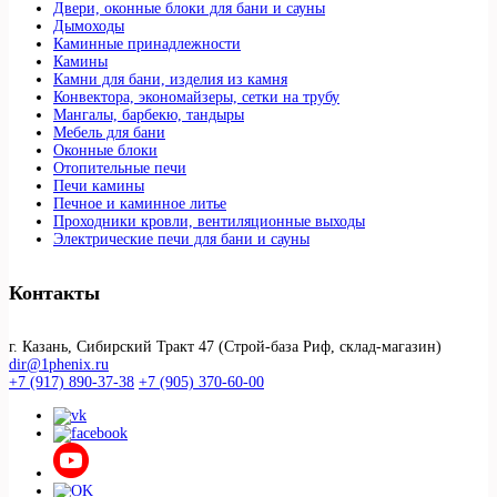
Двери, оконные блоки для бани и сауны
Дымоходы
Каминные принадлежности
Камины
Камни для бани, изделия из камня
Конвектора, экономайзеры, сетки на трубу
Мангалы, барбекю, тандыры
Мебель для бани
Оконные блоки
Отопительные печи
Печи камины
Печное и каминное литье
Проходники кровли, вeнтиляционные выходы
Электрические печи для бани и сауны
Контакты
г. Казань, Сибирский Тракт 47 (Строй-база Риф, склад-магазин)
dir@1phenix.ru
+7 (917) 890-37-38
+7 (905) 370-60-00