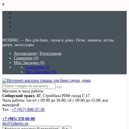
#
ФЕНИКС — Все для бани, сауны и дома | Печи, камины, котлы,
двери, аксессуары
Авторизация
|
Регистрация
Сравнение (0)
Мои Закладки (0)
Сравнение (0)
Мои Закладки (0)
Магазин и часы работы
Сибирский тракт, 47
, Стройбаза РИФ склад Г-17
Часы работы: пн-пт с 09:00 до 16:00; сб с 09:00 до 15:00; вск
выходной.
Тел.:
+7 (917) 890-37-38
+7 (905) 370-60-00
dir@1phenix.ru