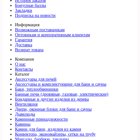
История заказов
Бонусные баллы
Закладки
Подписка на новости
Информация
Возможным поставщикам
Оптовикам и корпоративным клиентам
Гарантия
Доставка
Возврат товара
Компания
О нас
Контакты
Каталог
Аксессуары для печей
Аксессуары и комплектующие для бани и сауны
Баки, теплообменники
Банные печи (дровяные, газовые, электрические)
Бондарные и другие изделия из дерева
Вентиляция
Двери, оконные блоки для бани и сауны
Дымоходы
Каминные принадлежности
Камины
Камни для бани, изделия из камня
Конвектора, экономайзеры, сетки на трубу
Мангалы, барбекю, тандыры