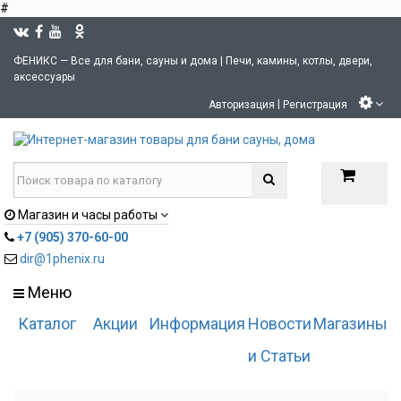
#
ФЕНИКС — Все для бани, сауны и дома | Печи, камины, котлы, двери,
аксессуары
|
Авторизация
Регистрация
Магазин и часы работы
+7 (905) 370-60-00
dir@1phenix.ru
Меню
Каталог
Акции
Информация
Новости
Магазины
и Статьи