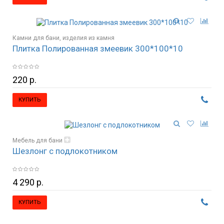
Камни для бани, изделия из камня
Плитка Полированная змеевик 300*100*10
220 р.
КУПИТЬ
Мебель для бани
Шезлонг с подлокотником
Стулья, кресла, табуретки
4 290 р.
КУПИТЬ