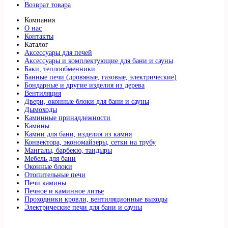
Возврат товара
Компания
О нас
Контакты
Каталог
Аксессуары для печей
Аксессуары и комплектующие для бани и сауны
Баки, теплообменники
Банные печи (дровяные, газовые, электрические)
Бондарные и другие изделия из дерева
Вентиляция
Двери, оконные блоки для бани и сауны
Дымоходы
Каминные принадлежности
Камины
Камни для бани, изделия из камня
Конвектора, экономайзеры, сетки на трубу
Мангалы, барбекю, тандыры
Мебель для бани
Оконные блоки
Отопительные печи
Печи камины
Печное и каминное литье
Проходники кровли, вeнтиляционные выходы
Электрические печи для бани и сауны