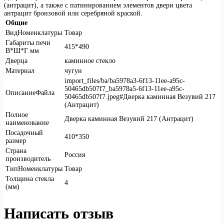
(антрацит), а также с патинированием элементов двери цвета
антрацит бронзовой или серебряной краской.
Общие
ВидНоменклатуры
Товар
Габариты печи
415*490
В*Ш*Г мм
Дверца
каминное стекло
Материал
чугун
import_files/ba/ba5978a3-6f13-11ee-a95c-
50465db507f7_ba5978a5-6f13-11ee-a95c-
ОписаниеФайла
50465db507f7.jpeg#Дверка каминная Везувий 217
(Антрацит)
Полное
Дверка каминная Везувий 217 (Антрацит)
наименование
Посадочный
410*350
размер
Страна
Россия
производитель
ТипНоменклатуры
Товар
Толщина стекла
4
(мм)
Написать отзыв