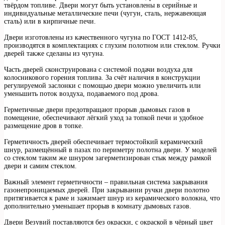
твёрдом топливе. Двери могут быть установлены в серийные и
индивидуальные металлические печи (чугун, сталь, нержавеющая
сталь) или в кирпичные печи.
Двери изготовлены из качественного чугуна по ГОСТ 1412-85,
производятся в комплектациях с глухим полотном или стеклом. Ручки
дверей также сделаны из чугуна.
Часть дверей сконструирована с системой подачи воздуха для
колосникового горения топлива. За счёт наличия в конструкции
регулируемой заслонки с помощью двери можно увеличить или
уменьшить поток воздуха, подаваемого под дрова.
Герметичные двери предотвращают прорыв дымовых газов в
помещение, обеспечивают лёгкий уход за топкой печи и удобное
размещение дров в топке.
Герметичность дверей обеспечивает термостойкий керамический
шнур, размещённый в пазах по периметру полотна двери. У моделей
со стеклом таким же шнуром загерметизирован стык между рамкой
двери и самим стеклом.
Важный элемент герметичности – правильная система закрывания
газонепроницаемых дверей. При закрывании ручки двери полотно
притягивается к раме и зажимает шнур из керамического волокна, что
дополнительно уменьшает прорыв в комнату дымовых газов.
Двери Везувий поставляются без окраски, с окраской в чёрный цвет