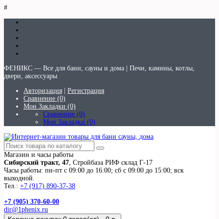
#
ФЕНИКС — Все для бани, сауны и дома | Печи, камины, котлы,
двери, аксессуары
Авторизация
|
Регистрация
Сравнение (0)
Мои Закладки (0)
Сравнение (0)
Мои Закладки (0)
Магазин и часы работы
Сибирский тракт, 47
, Стройбаза РИФ склад Г-17
Часы работы: пн-пт с 09:00 до 16:00; сб с 09:00 до 15:00; вск
выходной.
Тел.:
+7 (917) 890-37-38
+7 (905) 370-60-00
dir@1phenix.ru