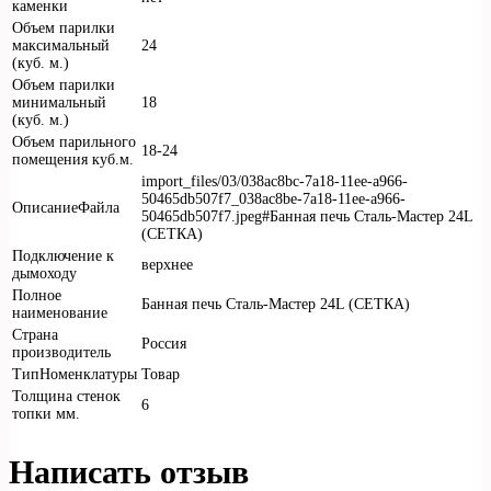
каменки
Объем парилки
максимальный
24
(куб. м.)
Объем парилки
минимальный
18
(куб. м.)
Объем парильного
18-24
помещения куб.м.
import_files/03/038ac8bc-7a18-11ee-a966-
50465db507f7_038ac8be-7a18-11ee-a966-
ОписаниеФайла
50465db507f7.jpeg#Банная печь Сталь-Мастер 24L
(СЕТКА)
Подключение к
верхнее
дымоходу
Полное
Банная печь Сталь-Мастер 24L (СЕТКА)
наименование
Страна
Россия
производитель
ТипНоменклатуры
Товар
Толщина стенок
6
топки мм.
Написать отзыв