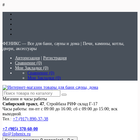
#
ФЕНИКС — Все для бани, сауны и дома | Печи, камины, котлы,
двери, аксессуары
Авторизация
|
Регистрация
Сравнение (0)
Мои Закладки (0)
Сравнение (0)
Мои Закладки (0)
Магазин и часы работы
Сибирский тракт, 47
, Стройбаза РИФ склад Г-17
Часы работы: пн-пт с 09:00 до 16:00; сб с 09:00 до 15:00; вск
выходной.
Тел.:
+7 (917) 890-37-38
+7 (905) 370-60-00
dir@1phenix.ru