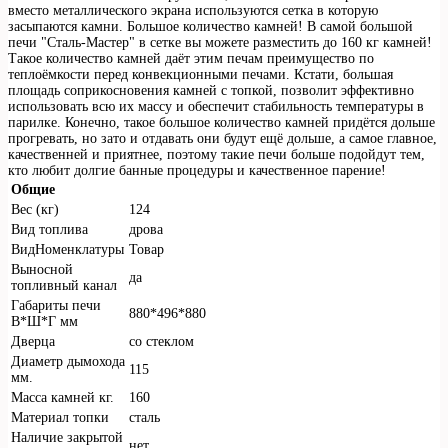
вместо металлического экрана используются сетка в которую
засыпаются камни. Большое количество камней! В самой большой
печи "Сталь-Мастер" в сетке вы можете разместить до 160 кг камней!
Такое количество камней даёт этим печам преимущество по
теплоёмкости перед конвекционными печами. Кстати, большая
площадь соприкосновения камней с топкой, позволит эффективно
использовать всю их массу и обеспечит стабильность температуры в
парилке. Конечно, такое большое количество камней придётся дольше
прогревать, но зато и отдавать они будут ещё дольше, а самое главное,
качественней и приятнее, поэтому такие печи больше подойдут тем,
кто любит долгие банные процедуры и качественное парение!
Общие
Вес (кг)
124
Вид топлива
дрова
ВидНоменклатуры
Товар
Выносной
да
топливный канал
Габариты печи
880*496*880
В*Ш*Г мм
Дверца
со стеклом
Диаметр дымохода
115
мм.
Масса камней кг.
160
Материал топки
сталь
Наличие закрытой
нет