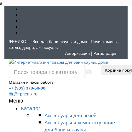
#
ФЕНИКС — Все для бани, сауны и дома | Печи, камины,
котлы, двери, аксессуары
Авторизация
|
Регистрация
Корзина поку
Магазин и часы работы
+7 (905) 370-60-00
dir@1phenix.ru
Меню
Каталог
Аксессуары для печей
Аксессуары и комплектующие
для бани и сауны