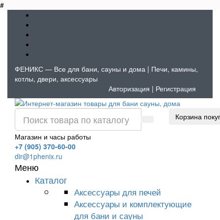
#
ФЕНИКС — Все для бани, сауны и дома | Печи, камины,
котлы, двери, аксессуары
Авторизация
|
Регистрация
Корзина поку
Магазин и часы работы
+7 (905) 370-60-00
dir@1phenix.ru
Меню
Каталог
Аксессуары для печей
Аксессуары и комплектующие
для бани и сауны