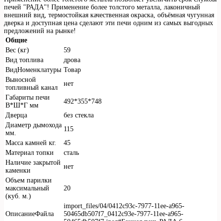
печей "РАДА"! Применение более толстого металла, лаконичный
внешний вид, термостойкая качественная окраска, объёмная чугунная
дверка и доступная цена сделают эти печи одним из самых выгодных
предложений на рынке!
Общие
Вес (кг)
59
Вид топлива
дрова
ВидНоменклатуры
Товар
Выносной
нет
топливный канал
Габариты печи
492*355*748
В*Ш*Г мм
Дверца
без стекла
Диаметр дымохода
115
мм.
Масса камней кг.
45
Материал топки
сталь
Наличие закрытой
нет
каменки
Объем парилки
максимальный
20
(куб. м.)
import_files/04/0412c93c-7977-11ee-a965-
ОписаниеФайла
50465db507f7_0412c93e-7977-11ee-a965-