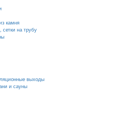
и
из камня
 сетки на трубу
ры
иляционные выходы
ани и сауны