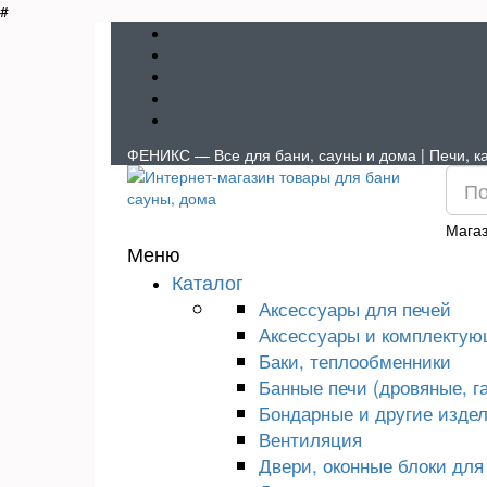
#
ФЕНИКС — Все для бани, сауны и дома | Печи, ка
Магаз
Меню
Каталог
Аксессуары для печей
Аксессуары и комплектую
Баки, теплообменники
Банные печи (дровяные, г
Бондарные и другие издел
Вентиляция
Двери, оконные блоки для