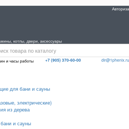
Авториз
мины, котлы, двери, аксессуары
+7 (905) 370-60-00
dir@1phenix.r
ин и часы работы
щие для бани и сауны
азовые, электрические)
ия из дерева
 бани и сауны