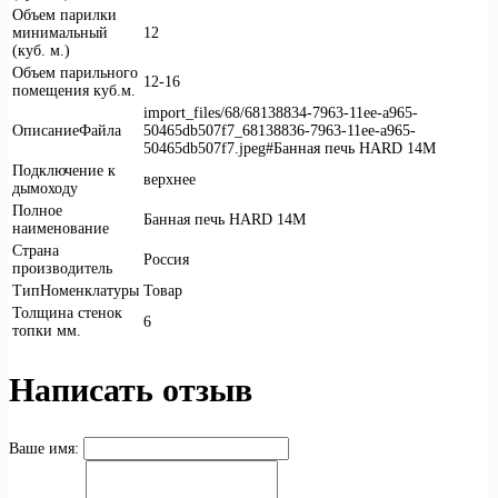
Объем парилки
минимальный
12
(куб. м.)
Объем парильного
12-16
помещения куб.м.
import_files/68/68138834-7963-11ee-a965-
ОписаниеФайла
50465db507f7_68138836-7963-11ee-a965-
50465db507f7.jpeg#Банная печь HARD 14М
Подключение к
верхнее
дымоходу
Полное
Банная печь HARD 14М
наименование
Страна
Россия
производитель
ТипНоменклатуры
Товар
Толщина стенок
6
топки мм.
Написать отзыв
Ваше имя: