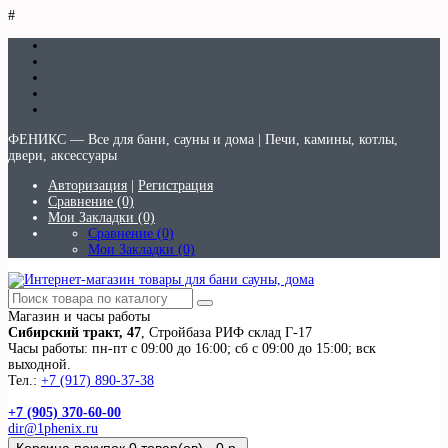
#
ФЕНИКС — Все для бани, сауны и дома | Печи, камины, котлы,
двери, аксессуары
Авторизация
|
Регистрация
Сравнение (0)
Мои Закладки (0)
Сравнение (0)
Мои Закладки (0)
Магазин и часы работы
Сибирский тракт, 47
, Стройбаза РИФ склад Г-17
Часы работы: пн-пт с 09:00 до 16:00; сб с 09:00 до 15:00; вск
выходной.
Тел.:
+7 (917) 890-37-38
+7 (905) 370-60-00
dir@1phenix.ru