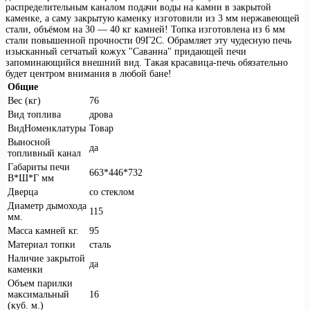
распределительным каналом подачи воды на камни в закрытой
каменке, а саму закрытую каменку изготовили из 3 мм нержавеющей
стали, объёмом на 30 — 40 кг камней! Топка изготовлена из 6 мм
стали повышенной прочности 09Г2С. Обрамляет эту чудесную печь
изысканный сетчатый кожух "Саванна" придающей печи
запоминающийся внешний вид. Такая красавица-печь обязательно
будет центром внимания в любой бане!
Общие
Вес (кг)
76
Вид топлива
дрова
ВидНоменклатуры
Товар
Выносной
да
топливный канал
Габариты печи
663*446*732
В*Ш*Г мм
Дверца
со стеклом
Диаметр дымохода
115
мм.
Масса камней кг.
95
Материал топки
сталь
Наличие закрытой
да
каменки
Объем парилки
максимальный
16
(куб. м.)