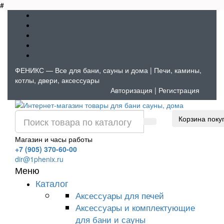
#
ФЕНИКС — Все для бани, сауны и дома | Печи, камины,
котлы, двери, аксессуары
Авторизация
|
Регистрация
Корзина поку
Магазин и часы работы
+7 (905) 370-60-00
dir@1phenix.ru
Меню
Каталог
Аксессуары для печей
Аксессуары и комплектующие
для бани и сауны