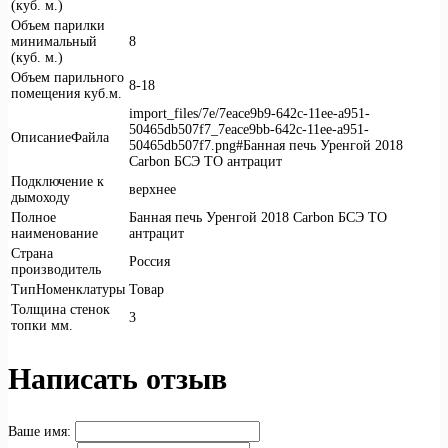
(куб. м.)
Объем парилки
минимальный
8
(куб. м.)
Объем парильного
8-18
помещения куб.м.
import_files/7e/7eace9b9-642c-11ee-a951-
50465db507f7_7eace9bb-642c-11ee-a951-
ОписаниеФайла
50465db507f7.png#Банная печь Уренгой 2018
Carbon БСЭ ТО антрацит
Подключение к
верхнее
дымоходу
Полное
Банная печь Уренгой 2018 Carbon БСЭ ТО
наименование
антрацит
Страна
Россия
производитель
ТипНоменклатуры
Товар
Толщина стенок
3
топки мм.
Написать отзыв
Ваше имя: