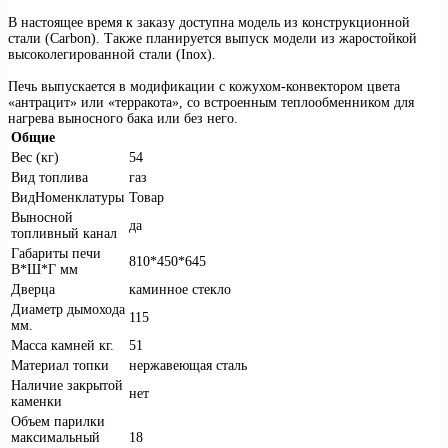
В настоящее время к заказу доступна модель из конструкционной
стали (Carbon). Также планируетcя выпуск модели из жаростойкой
высоколегированной стали (Inox).
Печь выпускается в модификации с кожухом-конвектором цвета
«антрацит» или «терракота», со встроенным теплообменником для
нагрева выносного бака или без него.
Общие
Вес (кг)
54
Вид топлива
газ
ВидНоменклатуры
Товар
Выносной
да
топливный канал
Габариты печи
810*450*645
В*Ш*Г мм
Дверца
каминное стекло
Диаметр дымохода
115
мм.
Масса камней кг.
51
Материал топки
нержавеющая сталь
Наличие закрытой
нет
каменки
Объем парилки
максимальный
18