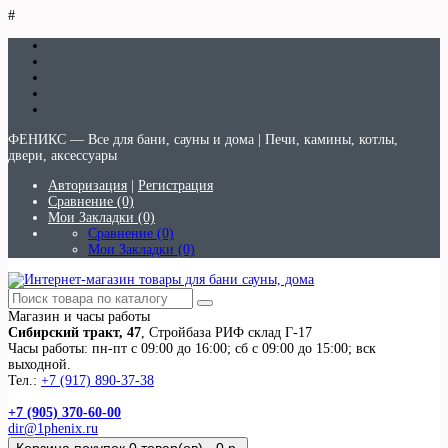
#
ФЕНИКС — Все для бани, сауны и дома | Печи, камины, котлы,
двери, аксессуары
Авторизация
|
Регистрация
Сравнение (0)
Мои Закладки (0)
Сравнение (0)
Мои Закладки (0)
Магазин и часы работы
Сибирский тракт, 47
, Стройбаза РИФ склад Г-17
Часы работы: пн-пт с 09:00 до 16:00; сб с 09:00 до 15:00; вск
выходной.
Тел.:
+7 (917) 890-37-38
+7 (905) 370-60-00
dir@1phenix.ru