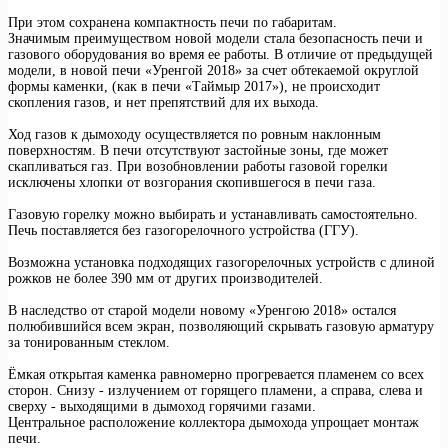
При этом сохранена компактность печи по габаритам.
Значимым преимуществом новой модели стала безопасность печи и
газового оборудования во время ее работы. В отличие от предыдущей
модели, в новой печи «Уренгой 2018» за счет обтекаемой округлой
формы каменки, (как в печи «Таймыр 2017»), не происходит
скопления газов, и нет препятствий для их выхода.
Ход газов к дымоходу осуществляется по ровным наклонным
поверхностям. В печи отсутствуют застойные зоны, где может
скапливаться газ. При возобновлении работы газовой горелки
исключены хлопки от возгорания скопившегося в печи газа.
Газовую горелку можно выбирать и устанавливать самостоятельно.
Печь поставляется без газогорелочного устройства (ГГУ).
Возможна установка подходящих газогорелочных устройств с длиной
рожков не более 390 мм от других производителей.
В наследство от старой модели новому «Уренгою 2018» остался
полюбившийся всем экран, позволяющий скрывать газовую арматуру
за тонированным стеклом.
Ёмкая открытая каменка равномерно прогревается пламенем со всех
сторон. Снизу - излучением от горящего пламени, а справа, слева и
сверху - выходящими в дымоход горячими газами.
Центральное расположение коллектора дымохода упрощает монтаж
печи.