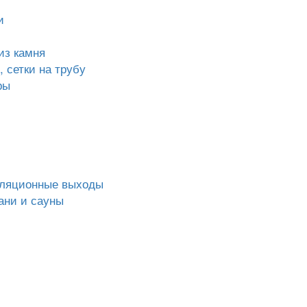
и
из камня
 сетки на трубу
ры
иляционные выходы
ани и сауны