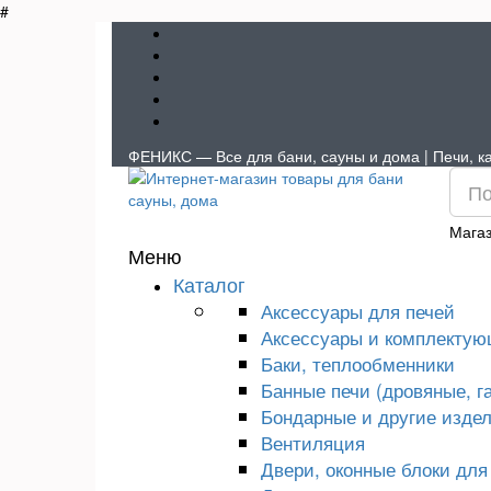
#
ФЕНИКС — Все для бани, сауны и дома | Печи, ка
Магаз
Меню
Каталог
Аксессуары для печей
Аксессуары и комплектую
Баки, теплообменники
Банные печи (дровяные, г
Бондарные и другие издел
Вентиляция
Двери, оконные блоки для