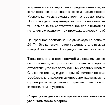
Устранены такие недостатки предшественника, к
количество сварных швов в топке и низкая жестко
Расположение дымохода у печи теперь центральн
Поскольку дымоход теперь находится на значите
тоннель печи, то, соответственно, легче выполн
потолочную разделку при проходке дымовой труб
Центральное расположение дымохода на печах та
2017». Это конструктивное решение стало возмо
которой неизвестны. Ни среди финских, ни среди
Топка печи стала цельногнутой и изготавливает
сварных швов, которые могли разрушаться при э
отсутствие угловых вертикальных сварных швов 
Снижение площади дна открытой каменки по срав
Вдобавок, дно каменки армировано наружными, а
стрингеры не нагреваются открытым пламенем и 
каменки, чем внутренние.
Сокращение длины печи привело к увеличению же
увеличить место в парной.