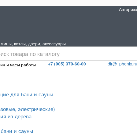
Авториз
мины, котлы, двери, аксессуары
+7 (905) 370-60-00
dir@1phenix.r
ин и часы работы
щие для бани и сауны
азовые, электрические)
ия из дерева
 бани и сауны