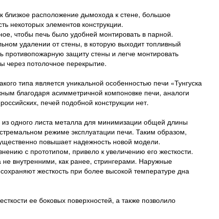
ак близкое расположение дымохода к стене, большое
сть некоторых элементов конструкции.
ое, чтобы печь было удобней монтировать в парной.
льном удалении от стены, в которую выходит топливный
ять противопожарную защиту стены и легче монтировать
ы через потолочное перекрытие.
кого типа является уникальной особенностью печи «Тунгуска
жным благодаря асимметричной компоновке печи, аналоги
 российских, печей подобной конструкции нет.
ся из одного листа металла для минимизации общей длины
кстремальном режиме эксплуатации печи. Таким образом,
существенно повышает надежность новой модели.
нению с прототипом, привело к увеличению его жесткости.
 не внутренними, как ранее, стрингерами. Наружные
сохраняют жесткость при более высокой температуре дна
сткости ее боковых поверхностей, а также позволило