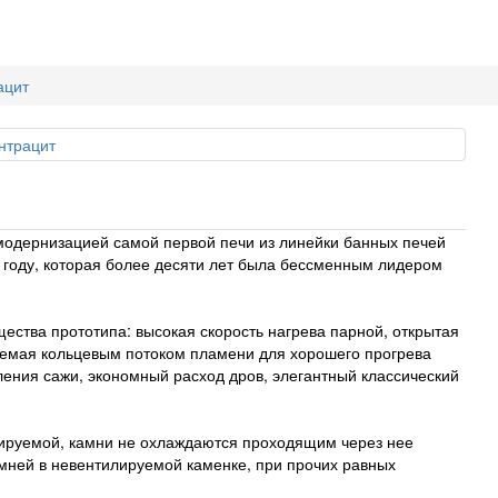
ацит
 модернизацией самой первой печи из линейки банных печей
1 году, которая более десяти лет была бессменным лидером
ества прототипа: высокая скорость нагрева парной, открытая
аемая кольцевым потоком пламени для хорошего прогрева
ления сажи, экономный расход дров, элегантный классический
лируемой, камни не охлаждаются проходящим через нее
амней в невентилируемой каменке, при прочих равных