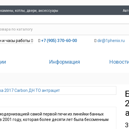
Авт
 камины, котлы, двери, аксессуары
+7 (905) 370-60-00
dir@1phenix.ru
 и часы работы
ции
Информация
Новости
 модернизацией самой первой печи из линейки банных
в 2001 году, которая более десяти лет была бессменным
3