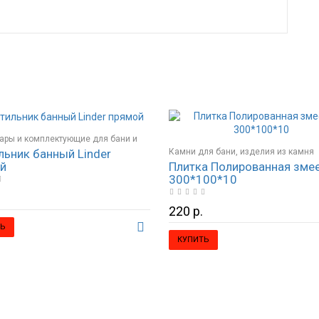
ары и комплектующие для бани и
льник банный Linder
Камни для бани, изделия из камня
й
Плитка Полированная зме
ие, светильники
300*100*10
220 р.
Ь
КУПИТЬ