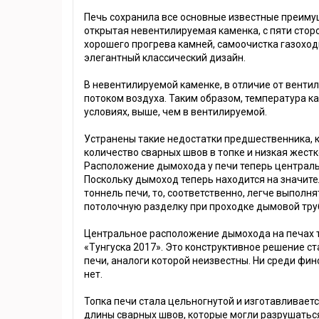
Печь сохранила все основные известные преимущ
открытая невентилируемая каменка, с пяти сто
хорошего прогрева камней, самоочистка газоход
элегантный классический дизайн.
В невентилируемой каменке, в отличие от вент
потоком воздуха. Таким образом, температура к
условиях, выше, чем в вентилируемой.
Устранены такие недостатки предшественника, 
количество сварных швов в топке и низкая жест
Расположение дымохода у печи теперь централь
Поскольку дымоход теперь находится на значите
тоннель печи, то, соответственно, легче выпол
потолочную разделку при проходке дымовой тру
Центральное расположение дымохода на печах т
«Тунгуска 2017». Это конструктивное решение 
печи, аналоги которой неизвестны. Ни среди фин
нет.
Топка печи стала цельногнутой и изготавливает
длины сварных швов, которые могли разрушатьс