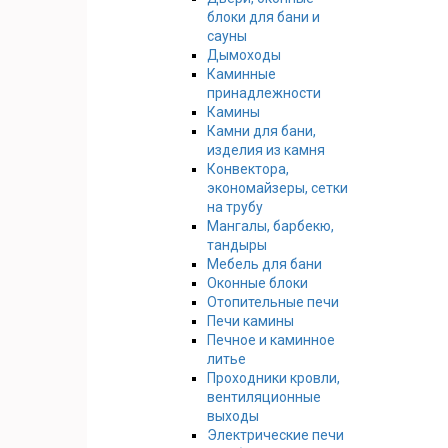
блоки для бани и
сауны
Дымоходы
Каминные
принадлежности
Камины
Камни для бани,
изделия из камня
Конвектора,
экономайзеры, сетки
на трубу
Мангалы, барбекю,
тандыры
Мебель для бани
Оконные блоки
Отопительные печи
Печи камины
Печное и каминное
литье
Проходники кровли,
вeнтиляционные
выходы
Электрические печи