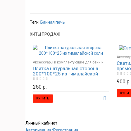
Теги:
Банная печь
ХИТЫ ПРОДАЖ
Аксессу
Свети
Аксессуары и комплектующие для бани и
сауны
прямо
Плитка натуральная сторона
сауны
Освещен
200*100*25 из гималайской
Гималайская соль и изделия из соли
соли
900 р.
250 р.
КУПИТ
КУПИТЬ
Личный кабинет
Авторизация/Регистрация