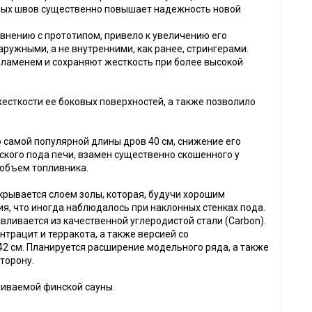
рных швов существенно повышает надежность новой
внению с прототипом, привело к увеличению его
ружными, а не внутренними, как ранее, стрингерами.
ламенем и сохраняют жесткость при более высокой
есткости ее боковых поверхностей, а также позволило
 самой популярной длины дров 40 см, снижение его
ого пода печи, взамен существенно скошенного у
 объем топливника.
окрывается слоем золы, которая, будучи хорошим
ия, что иногда наблюдалось при наклонных стенках пода.
вливается из качественной углеродистой стали (Carbon).
рацит и терракота, а также версией со
2 см. Планируется расширение модельного ряда, а также
торону.
ливаемой финской сауны.