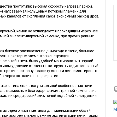
ества прототипа: высокая скорость нагрева парной,
рон нагреваемая кольцевым потоком пламени для
ных каналов от скопления сажи, экономный расход дров,
илируемой, камни не охлаждаются проходящим через нее
амней в невентилируемой каменке, при прочих равных
как близкое расположение дымохода к стене, большое
кость некоторых элементов конструкции.
ное, чтобы печь было удобней монтировать в парной.
льном удалении от стены, в которую выходит топливный
нять противопожарную защиту стены и легче монтировать
бы через потолочное перекрытие.
акого типа является уникальной особенностью печи
стало возможным благодаря асимметричной компоновке
ских, ни среди российских, печей подобной конструкции
М
ся из одного листа металла для минимизации общей
я при экстремальном режиме эксплуатации печи. Таким