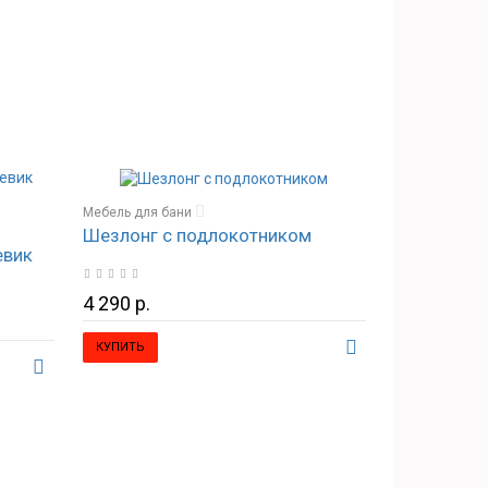
Мебель для бани
Шезлонг с подлокотником
Стулья, кресла, табуретки
евик
4 290 р.
КУПИТЬ