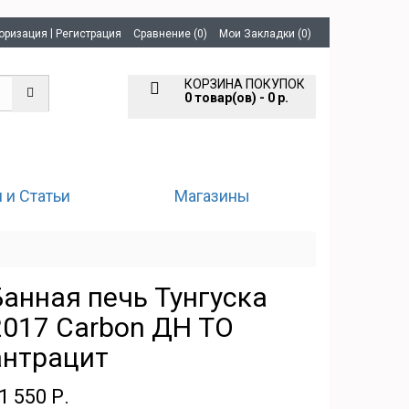
|
оризация
Регистрация
Сравнение (0)
Мои Закладки (0)
КОРЗИНА ПОКУПОК
0 товар(ов) - 0 р.
 и Статьи
Магазины
Банная печь Тунгуска
2017 Carbon ДН ТО
антрацит
1 550 Р.