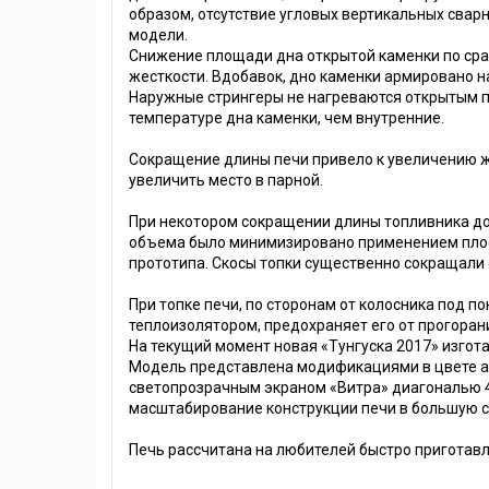
образом, отсутствие угловых вертикальных сва
модели.
Снижение площади дна открытой каменки по сра
жесткости. Вдобавок, дно каменки армировано на
Наружные стрингеры не нагреваются открытым п
температуре дна каменки, чем внутренние.
Сокращение длины печи привело к увеличению ж
увеличить место в парной.
При некотором сокращении длины топливника до
объема было минимизировано применением плоск
прототипа. Скосы топки существенно сокращали
При топке печи, по сторонам от колосника под п
теплоизолятором, предохраняет его от прогоран
На текущий момент новая «Тунгуска 2017» изгота
Модель представлена модификациями в цвете ант
светопрозрачным экраном «Витра» диагональю 4
масштабирование конструкции печи в большую с
Печь рассчитана на любителей быстро приготав