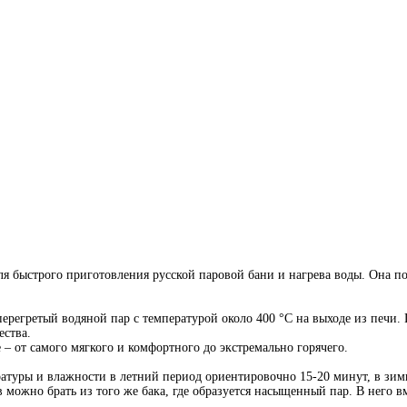
ля быстрого приготовления русской паровой бани и нагрева воды. Она п
регретый водяной пар с температурой около 400 °С на выходе из печи. 
ества.
 – от самого мягкого и комфортного до экстремально горячего.
ратуры и влажности в летний период ориентировочно 15-20 минут, в зимн
 можно брать из того же бака, где образуется насыщенный пар. В него в