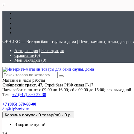
#
ФЕНИКС — Все для бани, сауны и дома | Печи, камины, котлы, двери, 
Авторизация
|
Регистрация
Сравнение (0)
Мои Закладки (0)
Магазин и часы работы
Сибирский тракт, 47
, Стройбаза РИФ склад Г-17
Часы работы: пн-пт с 09:00 до 16:00; сб с 09:00 до 15:00; вск выходной.
Тел.:
+7 (917) 890-37-38
+7 (905) 370-60-00
dir@1phenix.ru
Корзина покупок
0 товар(ов) - 0 р.
В корзине пусто!