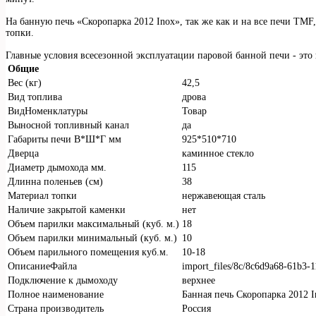
На банную печь «Скоропарка 2012 Inox», так же как и на все печи TMF
топки.
Главные условия всесезонной эксплуатации паровой банной печи - эт
Общие
Вес (кг)
42,5
Вид топлива
дрова
ВидНоменклатуры
Товар
Выносной топливный канал
да
Габариты печи В*Ш*Г мм
925*510*710
Дверца
каминное стекло
Диаметр дымохода мм.
115
Длинна поленьев (см)
38
Материал топки
нержавеющая сталь
Наличие закрытой каменки
нет
Объем парилки максимальный (куб. м.)
18
Объем парилки минимальный (куб. м.)
10
Объем парильного помещения куб.м.
10-18
ОписаниеФайла
import_files/8c/8c6d9a68-61b3
Подключение к дымоходу
верхнее
Полное наименование
Банная печь Скоропарка 2012 
Страна производитель
Россия