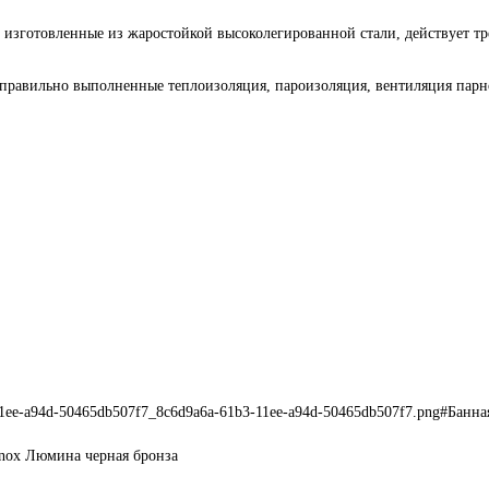
, изготовленные из жаростойкой высоколегированной стали, действует тр
о правильно выполненные теплоизоляция, пароизоляция, вентиляция пар
-11ee-a94d-50465db507f7_8c6d9a6a-61b3-11ee-a94d-50465db507f7.png#Банна
Inox Люмина черная бронза