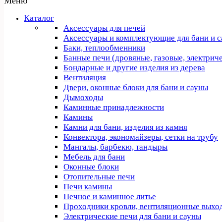
Меню
Каталог
Аксессуары для печей
Аксессуары и комплектующие для бани и 
Баки, теплообменники
Банные печи (дровяные, газовые, электрич
Бондарные и другие изделия из дерева
Вентиляция
Двери, оконные блоки для бани и сауны
Дымоходы
Каминные принадлежности
Камины
Камни для бани, изделия из камня
Конвектора, экономайзеры, сетки на трубу
Мангалы, барбекю, тандыры
Мебель для бани
Оконные блоки
Отопительные печи
Печи камины
Печное и каминное литье
Проходники кровли, вeнтиляционные выхо
Электрические печи для бани и сауны