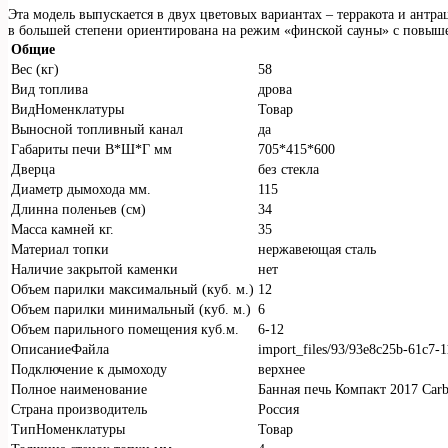
Эта модель выпускается в двух цветовых вариантах – терракота и ант
в большей степени ориентирована на режим «финской сауны» с повыш
Общие
Вес (кг)
58
Вид топлива
дрова
ВидНоменклатуры
Товар
Выносной топливный канал
да
Габариты печи В*Ш*Г мм
705*415*600
Дверца
без стекла
Диаметр дымохода мм.
115
Длинна поленьев (см)
34
Масса камней кг.
35
Материал топки
нержавеющая сталь
Наличие закрытой каменки
нет
Объем парилки максимальный (куб. м.)
12
Объем парилки минимальный (куб. м.)
6
Объем парильного помещения куб.м.
6-12
ОписаниеФайла
import_files/93/93e8c25b-61c7
Подключение к дымоходу
верхнее
Полное наименование
Банная печь Компакт 2017 Car
Страна производитель
Россия
ТипНоменклатуры
Товар