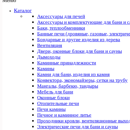
Меню
Каталог
Аксессуары для печей
Аксессуары и комплектующие для бани и 
Баки, теплообменники
Банные печи (дровяные, газовые, электрич
Бондарные и другие изделия из дерева
Вентиляция
Двери, оконные блоки для бани и сауны
Дымоходы
Каминные принадлежности
Камины
Камни для бани, изделия из камня
Конвектора, экономайзеры, сетки на трубу
Мангалы, барбекю, тандыры
Мебель для бани
Оконные блоки
Отопительные печи
Печи камины
Печное и каминное литье
Проходники кровли, вeнтиляционные выхо
Электрические печи для бани и сауны