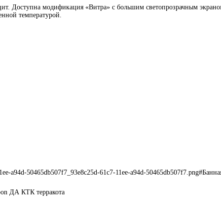
рацит. Доступна модификация «Витра» с большим светопрозрачным экрано
енной температурой.
-11ee-a94d-50465db507f7_93e8c25d-61c7-11ee-a94d-50465db507f7.png#Банн
bon ДА КТК терракота