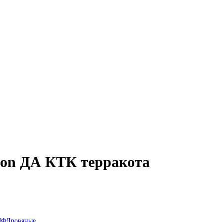
bon ДА КТК терракота
МФ
Дровяные