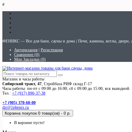
#
ФЕНИКС — Все для бани, сауны и дома | Печи, камины, котлы, двери, 
Авторизация
|
Регистрация
Сравнение (0)
Мои Закладки (0)
Магазин и часы работы
Сибирский тракт, 47
, Стройбаза РИФ склад Г-17
Часы работы: пн-пт с 09:00 до 16:00; сб с 09:00 до 15:00; вск выходной.
Тел.:
+7 (917) 890-37-38
+7 (905) 370-60-00
dir@1phenix.ru
Корзина покупок
0 товар(ов) - 0 р.
В корзине пусто!