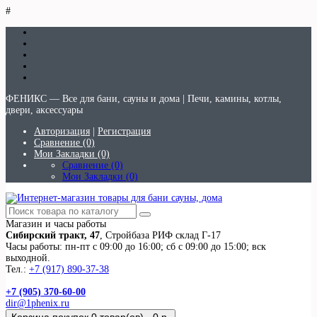
#
ФЕНИКС — Все для бани, сауны и дома | Печи, камины, котлы,
двери, аксессуары
Авторизация
|
Регистрация
Сравнение (0)
Мои Закладки (0)
Сравнение (0)
Мои Закладки (0)
Магазин и часы работы
Сибирский тракт, 47
, Стройбаза РИФ склад Г-17
Часы работы: пн-пт с 09:00 до 16:00; сб с 09:00 до 15:00; вск
выходной.
Тел.:
+7 (917) 890-37-38
+7 (905) 370-60-00
dir@1phenix.ru