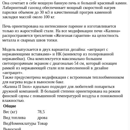
Она сочетает в себе мощную банную печь и большой красивый камин.
Лабиринтный газоход обеспечивает мощный скоростной нагрев
парилки объемом до 30 м3 и качественный прогрев каменной
закладки массой около 100 кг.
Печь ориентирована на интенсивное парение и изготавливается
только из жаростойкой стали. На все модификации печи «Калина»
распространяется трехлетняя «Железная гарантия» на целостность
металла и сварных швов топки.
Модель выпускается в двух вариантах дизайна: «антрацит с
нержавеющими вставками» и НК (конвектор из полированной
нержавейки). Она комплектуется максимально большим
светопрозрачным экраном с диагональю 54 см, который оснащен
рамкой из нержавеющей стали или выполненной в дизайне
«антрацит».
Также предусмотрена модификация с встроенным теплообменником
для нагрева воды в выносном баке.
«Калина II Inox» идеально подходит для любителей попариться
дружной компанией. В большей степени ориентирована на режим
финской сауны с повышенной температурой воздуха и пониженной
влажностью.
Общие
Вес (кг)
78,5
Вид топлива
дрова
ВидНоменклатуры
Товар
Выносной