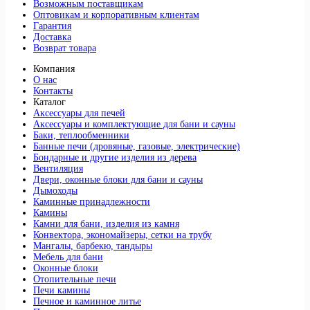
Возможным поставщикам
Оптовикам и корпоративным клиентам
Гарантия
Доставка
Возврат товара
Компания
О нас
Контакты
Каталог
Аксессуары для печей
Аксессуары и комплектующие для бани и сауны
Баки, теплообменники
Банные печи (дровяные, газовые, электрические)
Бондарные и другие изделия из дерева
Вентиляция
Двери, оконные блоки для бани и сауны
Дымоходы
Каминные принадлежности
Камины
Камни для бани, изделия из камня
Конвектора, экономайзеры, сетки на трубу
Мангалы, барбекю, тандыры
Мебель для бани
Оконные блоки
Отопительные печи
Печи камины
Печное и каминное литье