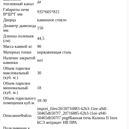
да
топливный канал
Габариты печи
935*605*815
В*Ш*Г мм
Дверца
каминное стекло
Диаметр дымохода
150
мм.
Длинна поленьев
44,5
(см)
Масса камней кг.
90
Материал топки
нержавеющая сталь
Наличие закрытой
нет
каменки
Объем парилки
максимальный
30
(куб. м.)
Объем парилки
минимальный
18
(куб. м.)
Объем парильного
18-30
помещения куб.м.
import_files/20/20716883-62b3-11ee-a94f-
50465db507f7_20716885-62b3-11ee-a94f-
ОписаниеФайла
50465db507f7.png#Банная печь Калина II Inox
БСЭ антрацит НВ ПРА
Подключение к