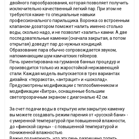
двойного парообразования, которая позволяет получить
исключительно качественный легкий пар. При этом не
требуются какие-то специальные навыки
профессионального парильщика. Воронка со встроенным
клапаном-дозатором поможет налить именно столько
воды, сколько надо, и не позволит «залить» камни. А две
последовательные каменки (сначала закрытая, а потом
открытая) доведут пар до нужных кондиций.
Образование пара обычно сопровождается звуком,
напоминающим шум камчатских гейзеров.
Печь ориентирована на гурманов банных процедур и
производится только из жаростойкой нержавеющей
стали. Каждая модель выпускается в трех вариантах
дизайна: «терракота», «антрацит» и «шоколад».
Предусмотрены модификации с теплообменником и
модификации «Витра», оснащенные большим
светопрозрачным экраном с диагональю 42 см.
За счет подачи воды в открытую или закрытую каменку
вы можете создавать режим парения от «русской бани» -
с умеренной температурой при повышенной влажности,
до «финской сауны» - с повышенной температурой и
пониженной влажностью.
Важно подчеркнуть, что эту печь разрешено топить