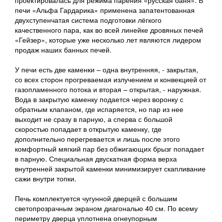
проектировалась для режима парения «русская баня». В
печи «Альфа Гардарика» применена запатентованная
двухступенчатая система подготовки лёгкого
качественного пара, как во всей линейке дровяных печей
«Гейзер», которые уже несколько лет являются лидером
продаж наших банных печей.
У печи есть две каменки – одна внутренняя, - закрытая,
со всех сторон прогреваемая излучением и конвекцией от
газопламенного потока и вторая – открытая, - наружная.
Вода в закрытую каменку подается через воронку с
обратным клапаном, где испаряется, но пар из нее
выходит не сразу в парную, а сперва с большой
скоростью попадает в открытую каменку, где
дополнительно перегревается и лишь после этого
комфортный мягкий пар без обжигающих брызг попадает
в парную. Специальная двускатная форма верха
внутренней закрытой каменки минимизирует скапливание
сажи внутри топки.
Печь комплектуется чугунной дверцей с большим
светопрозрачным экраном диагональю 40 см. По всему
периметру дверца уплотнена огнеупорным