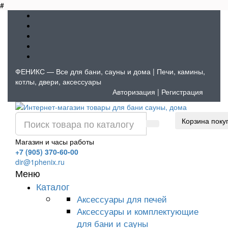
#
ФЕНИКС — Все для бани, сауны и дома | Печи, камины,
котлы, двери, аксессуары
Авторизация
|
Регистрация
Корзина поку
Магазин и часы работы
+7 (905) 370-60-00
dir@1phenix.ru
Меню
Каталог
Аксессуары для печей
Аксессуары и комплектующие
для бани и сауны