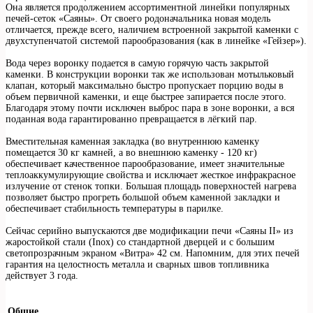
Она является продолжением ассортиментной линейки популярных
печей-сеток «Саяны». От своего родоначальника новая модель
отличается, прежде всего, наличием встроенной закрытой каменки с
двухступенчатой системой парообразования (как в линейке «Гейзер»).
Вода через воронку подается в самую горячую часть закрытой
каменки. В конструкции воронки так же использован мотыльковый
клапан, который максимально быстро пропускает порцию воды в
объем первичной каменки, и еще быстрее запирается после этого.
Благодаря этому почти исключен выброс пара в зоне воронки, а вся
поданная вода гарантированно превращается в лёгкий пар.
Вместительная каменная закладка (во внутреннюю каменку
помещается 30 кг камней, а во внешнюю каменку - 120 кг)
обеспечивает качественное парообразование, имеет значительные
теплоаккумулирующие свойства и исключает жесткое инфракрасное
излучение от стенок топки. Большая площадь поверхностей нагрева
позволяет быстро прогреть большой объем каменной закладки и
обеспечивает стабильность температуры в парилке.
Сейчас серийно выпускаются две модификации печи «Саяны II» из
жаростойкой стали (Inox) со стандартной дверцей и с большим
светопрозрачным экраном «Витра» 42 см. Напомним, для этих печей
гарантия на целостность металла и сварных швов топливника
действует 3 года.
Общие