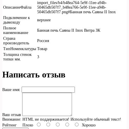
import_files/b4/b48ea764-5e9f-11ee-a94b-
ОписаниеФайла
50465db507f7_b48ea766-5e9f-11ee-a94b-
50465db507f7.png#Банная печь Саяны II Inox
Подключение к
верхнее
дымоходу
Полное
Банная печь Саяны II Inox Витра ЗК
наименование
Страна
Россия
производитель
ТипНоменклатуры
Товар
Толщина стенок
3
топки мм.
Написать отзыв
Ваше имя:
Ваш отзыв
Внимание:
HTML не поддерживается! Используйте обычный текст!
Рейтинг
Плохо
Хорошо