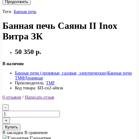
Продолжить
Теги:
Банная печь
Банная печь Саяны II Inox
Витра ЗК
50 350 р.
В наличии
Банные печи (дровяные, газовые, электрические)
Банные печи
ТМФ
Дровяные
Производитель:
TMF
Код товара: БП-сн2-айвзк
0 отзывов
/
Написать отзыв
Купить
В закладки
В сравнение
Гарантия