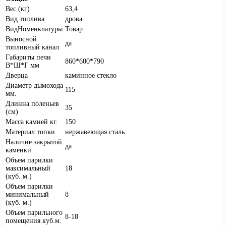
Вес (кг)
63,4
Вид топлива
дрова
ВидНоменклатуры
Товар
Выносной
да
топливный канал
Габариты печи
860*600*790
В*Ш*Г мм
Дверца
каминное стекло
Диаметр дымохода
115
мм.
Длинна поленьев
35
(см)
Масса камней кг.
150
Материал топки
нержавеющая сталь
Наличие закрытой
да
каменки
Объем парилки
максимальный
18
(куб. м.)
Объем парилки
минимальный
8
(куб. м.)
Объем парильного
8-18
помещения куб.м.