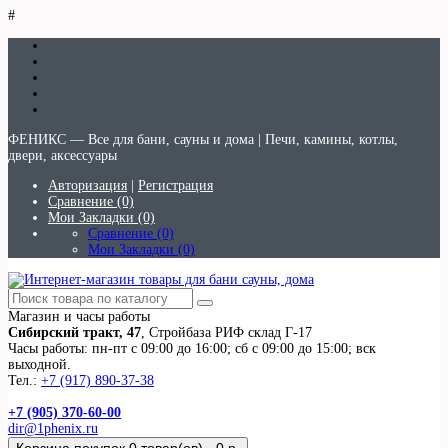
#
ФЕНИКС — Все для бани, сауны и дома | Печи, камины, котлы,
двери, аксессуары
Авторизация
|
Регистрация
Сравнение (0)
Мои Закладки (0)
Сравнение (0)
Мои Закладки (0)
Магазин и часы работы
Сибирский тракт, 47
, Стройбаза РИФ склад Г-17
Часы работы: пн-пт с 09:00 до 16:00; сб с 09:00 до 15:00; вск
выходной.
Тел.:
+7 (917) 890-37-38
+7 (905) 370-60-00
dir@1phenix.ru