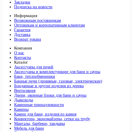
Закладки
Подписка на новости
Информация
Возможным поставщикам
Оптовикам и корпоративным клиентам
Гарантия
Доставка
Возврат товара
Компания
О нас
Контакты
Каталог
Аксессуары для печей
Аксессуары и комплектующие для бани и сауны
Баки, теплообменники
Банные печи (дровяные, газовые, электрические)
Бондарные и другие изделия из дерева
Вентиляция
Двери, оконные блоки для бани и сауны
Дымоходы
Каминные принадлежности
Камины
Камни для бани, изделия из камня
Конвектора, экономайзеры, сетки на трубу
Мангалы, барбекю, тандыры
Мебель для бани