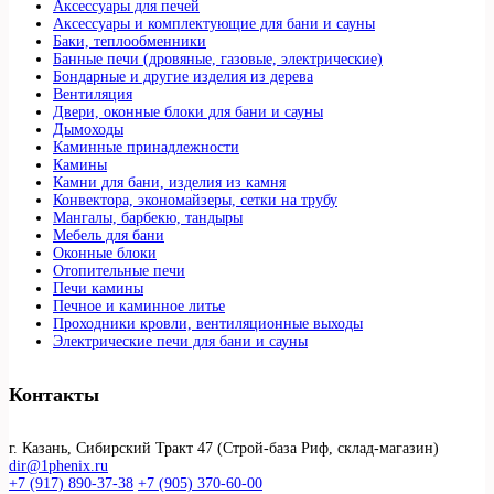
Аксессуары для печей
Аксессуары и комплектующие для бани и сауны
Баки, теплообменники
Банные печи (дровяные, газовые, электрические)
Бондарные и другие изделия из дерева
Вентиляция
Двери, оконные блоки для бани и сауны
Дымоходы
Каминные принадлежности
Камины
Камни для бани, изделия из камня
Конвектора, экономайзеры, сетки на трубу
Мангалы, барбекю, тандыры
Мебель для бани
Оконные блоки
Отопительные печи
Печи камины
Печное и каминное литье
Проходники кровли, вeнтиляционные выходы
Электрические печи для бани и сауны
Контакты
г. Казань, Сибирский Тракт 47 (Строй-база Риф, склад-магазин)
dir@1phenix.ru
+7 (917) 890-37-38
+7 (905) 370-60-00