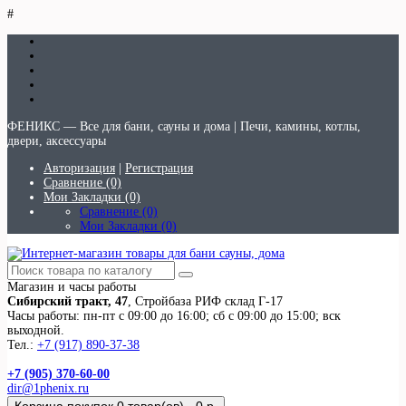
#
ФЕНИКС — Все для бани, сауны и дома | Печи, камины, котлы,
двери, аксессуары
Авторизация
|
Регистрация
Сравнение (0)
Мои Закладки (0)
Сравнение (0)
Мои Закладки (0)
Магазин и часы работы
Сибирский тракт, 47
, Стройбаза РИФ склад Г-17
Часы работы: пн-пт с 09:00 до 16:00; сб с 09:00 до 15:00; вск
выходной.
Тел.:
+7 (917) 890-37-38
+7 (905) 370-60-00
dir@1phenix.ru