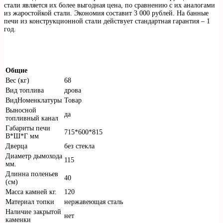
стали является их более выгодная цена, по сравнению с их аналогами
из жаростойкой стали. Экономия составит 3 000 рублей. На банные
печи из конструкционной стали действует стандартная гарантия – 1
год.
Общие
Вес (кг)
68
Вид топлива
дрова
ВидНоменклатуры
Товар
Выносной
да
топливный канал
Габариты печи
715*600*815
В*Ш*Г мм
Дверца
без стекла
Диаметр дымохода
115
мм.
Длинна поленьев
40
(см)
Масса камней кг.
120
Материал топки
нержавеющая сталь
Наличие закрытой
нет
каменки