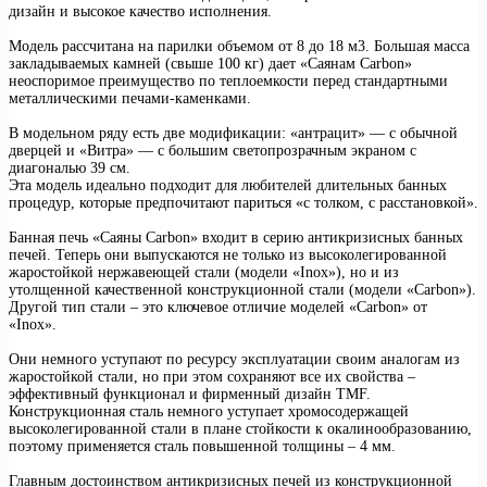
дизайн и высокое качество исполнения.
Модель рассчитана на парилки объемом от 8 до 18 м3. Большая масса
закладываемых камней (свыше 100 кг) дает «Саянам Carbon»
неоспоримое преимущество по теплоемкости перед стандартными
металлическими печами-каменками.
В модельном ряду есть две модификации: «антрацит» — с обычной
дверцей и «Витра» — с большим светопрозрачным экраном с
диагональю 39 см.
Эта модель идеально подходит для любителей длительных банных
процедур, которые предпочитают париться «с толком, с расстановкой».
Банная печь «Саяны Carbon» входит в серию антикризисных банных
печей. Теперь они выпускаются не только из высоколегированной
жаростойкой нержавеющей стали (модели «Inox»), но и из
утолщенной качественной конструкционной стали (модели «Carbon»).
Другой тип стали – это ключевое отличие моделей «Carbon» от
«Inox».
Они немного уступают по ресурсу эксплуатации своим аналогам из
жаростойкой стали, но при этом сохраняют все их свойства –
эффективный функционал и фирменный дизайн TMF.
Конструкционная сталь немного уступает хромосодержащей
высоколегированной стали в плане стойкости к окалинообразованию,
поэтому применяется сталь повышенной толщины – 4 мм.
Главным достоинством антикризисных печей из конструкционной