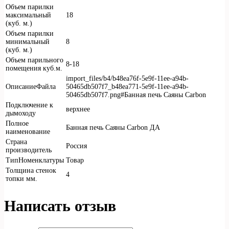
Объем парилки
максимальный
18
(куб. м.)
Объем парилки
минимальный
8
(куб. м.)
Объем парильного
8-18
помещения куб.м.
import_files/b4/b48ea76f-5e9f-11ee-a94b-
ОписаниеФайла
50465db507f7_b48ea771-5e9f-11ee-a94b-
50465db507f7.png#Банная печь Саяны Carbon
Подключение к
верхнее
дымоходу
Полное
Банная печь Саяны Carbon ДА
наименование
Страна
Россия
производитель
ТипНоменклатуры
Товар
Толщина стенок
4
топки мм.
Написать отзыв