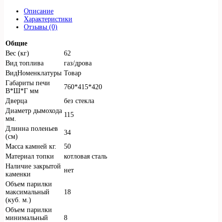
Описание
Характеристики
Отзывы (0)
Общие
Вес (кг)
62
Вид топлива
газ/дрова
ВидНоменклатуры
Товар
Габариты печи
760*415*420
В*Ш*Г мм
Дверца
без стекла
Диаметр дымохода
115
мм.
Длинна поленьев
34
(см)
Масса камней кг.
50
Материал топки
котловая сталь
Наличие закрытой
нет
каменки
Объем парилки
максимальный
18
(куб. м.)
Объем парилки
минимальный
8