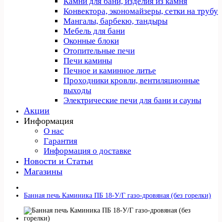
Камни для бани, изделия из камня
Конвектора, экономайзеры, сетки на трубу
Мангалы, барбекю, тандыры
Мебель для бани
Оконные блоки
Отопительные печи
Печи камины
Печное и каминное литье
Проходники кровли, вeнтиляционные
выходы
Электрические печи для бани и сауны
Акции
Информация
О нас
Гарантия
Информация о доставке
Новости и Статьи
Магазины
Банная печь Каминика ПБ 18-У/Г газо-дровяная (без горелки)