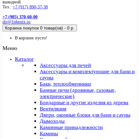
выходной.
Тел.:
+7 (917) 890-37-38
+7 (905) 370-60-00
dir@1phenix.ru
Корзина покупок
0 товар(ов) - 0 р.
В корзине пусто!
Меню
Каталог
Аксессуары для печей
Аксессуары и комплектующие для бани и
сауны
Баки, теплообменники
Банные печи (дровяные, газовые,
электрические)
Бондарные и другие изделия из дерева
Вентиляция
Двери, оконные блоки для бани и сауны
Дымоходы
Каминные принадлежности
Камины