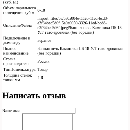
(куб. м.)
Объем парильного
8-18
помещения куб.м.
import_files/5a/5a0a004e-3326-11ed-bcd8-
e3f34bec5d6f_5a0a0050-3326-11ed-bcd8-
ОписаниеФайла
e3f34bec5d6f.jpeg#Банная печь Каминика ПБ 18-
У/Г газо-дровяная (без горелки)
Подключение к
верхнее
дымоходу
Полное
Банная печь Каминика ПБ 18-У/Г газо-дровяная
наименование
(без горелки)
Страна
Россия
производитель
ТипНоменклатуры
Товар
Толщина стенок
4-8
топки мм.
Написать отзыв
Ваше имя: