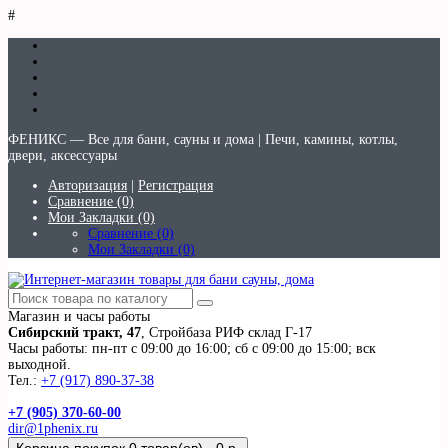
#
ФЕНИКС — Все для бани, сауны и дома | Печи, камины, котлы,
двери, аксессуары
Авторизация
|
Регистрация
Сравнение (0)
Мои Закладки (0)
Сравнение (0)
Мои Закладки (0)
Магазин и часы работы
Сибирский тракт, 47
, Стройбаза РИФ склад Г-17
Часы работы: пн-пт с 09:00 до 16:00; сб с 09:00 до 15:00; вск
выходной.
Тел.:
+7 (917) 890-37-38
+7 (905) 370-60-00
dir@1phenix.ru