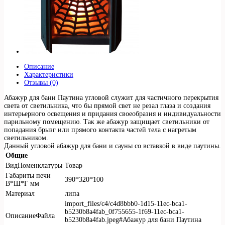
Описание
Характеристики
Отзывы (0)
Абажур для бани Паутина угловой служит для частичного перекрытия
света от светильника, что бы прямой свет не резал глаза и создания
интерьерного освещения и придания своеобразия и индивидуальности
парильному помещению. Так же абажур защищает светильники от
попадания брызг или прямого контакта частей тела с нагретым
светильником.
Данный угловой абажур для бани и сауны со вставкой в виде паутины.
Общие
ВидНоменклатуры
Товар
Габариты печи
390*320*100
В*Ш*Г мм
Материал
липа
import_files/c4/c4d8bbb0-1d15-11ec-bca1-
b5230b8a4fab_0f755655-1f69-11ec-bca1-
ОписаниеФайла
b5230b8a4fab.jpeg#Абажур для бани Паутина