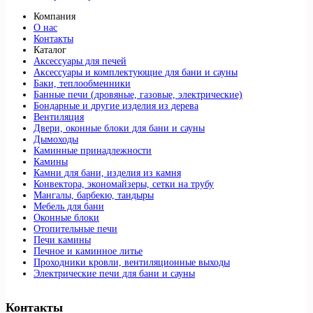
Компания
О нас
Контакты
Каталог
Аксессуары для печей
Аксессуары и комплектующие для бани и сауны
Баки, теплообменники
Банные печи (дровяные, газовые, электрические)
Бондарные и другие изделия из дерева
Вентиляция
Двери, оконные блоки для бани и сауны
Дымоходы
Каминные принадлежности
Камины
Камни для бани, изделия из камня
Конвектора, экономайзеры, сетки на трубу
Мангалы, барбекю, тандыры
Мебель для бани
Оконные блоки
Отопительные печи
Печи камины
Печное и каминное литье
Проходники кровли, вeнтиляционные выходы
Электрические печи для бани и сауны
Контакты