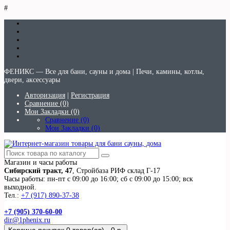
#
ФЕНИКС — Все для бани, сауны и дома | Печи, камины, котлы,
двери, аксессуары
Авторизация
|
Регистрация
Сравнение (0)
Мои Закладки (0)
Сравнение (0)
Мои Закладки (0)
Магазин и часы работы
Сибирский тракт, 47
, Стройбаза РИФ склад Г-17
Часы работы: пн-пт с 09:00 до 16:00; сб с 09:00 до 15:00; вск
выходной.
Тел.:
+7 (917) 890-37-38
+7 (905) 370-60-00
dir@1phenix.ru