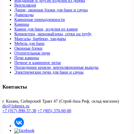
Бондарные и другие изделия из дерева
Вентиляция
Двери, оконные блоки для бани и сауны
Дымоходы
Каминные принадлежности
Камины
Камни для бани, изделия из камня
Конвектора, экономайзеры, сетки на трубу
Мангалы, барбекю, тандыры
Мебель для бани
Оконные блоки
Отопительные печи
Печи камины
Печное и каминное литье
Проходники кровли, вeнтиляционные выходы
Электрические печи для бани и сауны
Контакты
г. Казань, Сибирский Тракт 47 (Строй-база Риф, склад-магазин)
dir@1phenix.ru
+7 (917) 890-37-38
+7 (905) 370-60-00