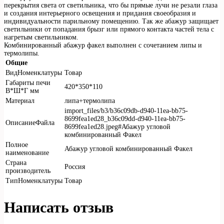
перекрытия света от светильника, что бы прямые лучи не резали глаза
и создания интерьерного освещения и придания своеобразия и
индивидуальности парильному помещению. Так же абажур защищает
светильники от попадания брызг или прямого контакта частей тела с
нагретым светильником.
Комбинированный абажур факел выполнен с сочетанием липы и
термолипы.
Общие
ВидНоменклатуры
Товар
Габариты печи
420*350*110
В*Ш*Г мм
Материал
липа+термолипа
import_files/b3/b36c09db-d940-11ea-bb75-
8699fea1ed28_b36c09dd-d940-11ea-bb75-
ОписаниеФайла
8699fea1ed28.jpeg#Абажур угловой
комбинированный Факел
Полное
Абажур угловой комбинированный Факел
наименование
Страна
Россия
производитель
ТипНоменклатуры
Товар
Написать отзыв