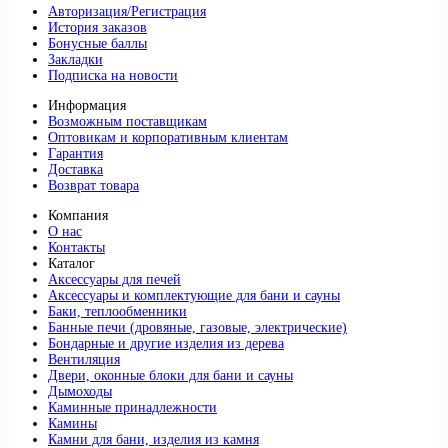
Авторизация/Регистрация
История заказов
Бонусные баллы
Закладки
Подписка на новости
Информация
Возможным поставщикам
Оптовикам и корпоративным клиентам
Гарантия
Доставка
Возврат товара
Компания
О нас
Контакты
Каталог
Аксессуары для печей
Аксессуары и комплектующие для бани и сауны
Баки, теплообменники
Банные печи (дровяные, газовые, электрические)
Бондарные и другие изделия из дерева
Вентиляция
Двери, оконные блоки для бани и сауны
Дымоходы
Каминные принадлежности
Камины
Камни для бани, изделия из камня