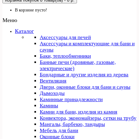
Корзина покупок
0 товар(ов) - 0 р.
В корзине пусто!
Меню
Каталог
Аксессуары для печей
Аксессуары и комплектующие для бани и
сауны
Баки, теплообменники
Банные печи (дровяные, газовые,
электрические)
Бондарные и другие изделия из дерева
Вентиляция
Двери, оконные блоки для бани и сауны
Дымоходы
Каминные принадлежности
Камины
Камни для бани, изделия из камня
Конвектора, экономайзеры, сетки на трубу
Мангалы, барбекю, тандыры
Мебель для бани
Оконные блоки