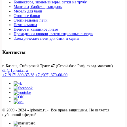
Конвектора, экономайзеры, сетки на трубу
Мангалы, барбекю, тандыры
Мебель для бани
Оконные блоки
Отопительные печи
Печи камины
Печное и каминное литье
Проходники кровли, вeнтиляционные выходы
Электрические печи для бани и сауны
Контакты
г. Казань, Сибирский Тракт 47 (Строй-база Риф, склад-магазин)
dir@1phenix.ru
+7 (917) 890-37-38
+7 (905) 370-60-00
© 2009 - 2024 «1phenix.ru». Все права защищены. Не является
публичной офертой.