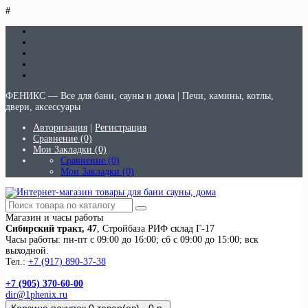
#
ФЕНИКС — Все для бани, сауны и дома | Печи, камины, котлы,
двери, аксессуары
Авторизация
|
Регистрация
Сравнение (0)
Мои Закладки (0)
Сравнение (0)
Мои Закладки (0)
Магазин и часы работы
Сибирский тракт, 47
, Стройбаза РИФ склад Г-17
Часы работы: пн-пт с 09:00 до 16:00; сб с 09:00 до 15:00; вск
выходной.
Тел.:
+7 (917) 890-37-38
+7 (905) 370-60-00
dir@1phenix.ru