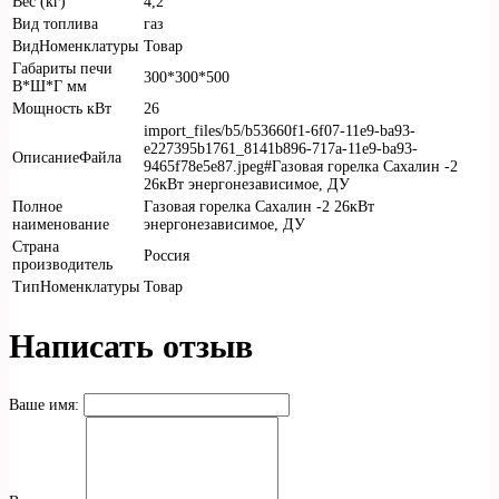
Вес (кг)
4,2
Вид топлива
газ
ВидНоменклатуры
Товар
Габариты печи
300*300*500
В*Ш*Г мм
Мощность кВт
26
import_files/b5/b53660f1-6f07-11e9-ba93-
e227395b1761_8141b896-717a-11e9-ba93-
ОписаниеФайла
9465f78e5e87.jpeg#Газовая горелка Сахалин -2
26кВт энергонезависимое, ДУ
Полное
Газовая горелка Сахалин -2 26кВт
наименование
энергонезависимое, ДУ
Страна
Россия
производитель
ТипНоменклатуры
Товар
Написать отзыв
Ваше имя: