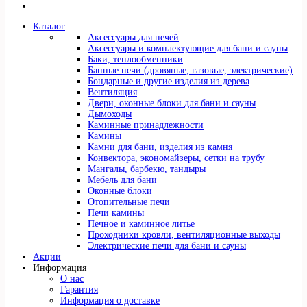
Каталог
Аксессуары для печей
Аксессуары и комплектующие для бани и сауны
Баки, теплообменники
Банные печи (дровяные, газовые, электрические)
Бондарные и другие изделия из дерева
Вентиляция
Двери, оконные блоки для бани и сауны
Дымоходы
Каминные принадлежности
Камины
Камни для бани, изделия из камня
Конвектора, экономайзеры, сетки на трубу
Мангалы, барбекю, тандыры
Мебель для бани
Оконные блоки
Отопительные печи
Печи камины
Печное и каминное литье
Проходники кровли, вeнтиляционные выходы
Электрические печи для бани и сауны
Акции
Информация
О нас
Гарантия
Информация о доставке