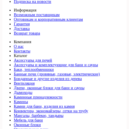
Подписка на новости
Информация
Возможным поставщикам
Оптовикам и корпоративным клиентам
Гарантия
Доставка
Возврат товара
Компания
О нас
Контакты
Каталог
Аксессуары для печей
Аксессуары и комплектующие для бани и сауны
Баки, теплообменники
Банные печи (дровяные, газовые, электрические)
Бондарные и другие изделия из дерева
Вентиляция
Двери, оконные блоки для бани и сауны
Дымоходы
Каминные принадлежности
Камины
Камни для бани, изделия из камня
Конвектора, экономайзеры, сетки на трубу
Мангалы, барбекю, тандыры
Мебель для бани
Оконные блоки