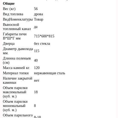
Общие
Вес (кг)
56
Вид топлива
дрова
ВидНоменклатуры
Товар
Выносной
да
топливный канал
Габариты печи
715*600*815
В*Ш*Г мм
Дверца
без стекла
Диаметр дымохода
115
мм.
Длинна поленьев
40
(см)
Масса камней кг.
120
Материал топки
нержавеющая сталь
Наличие закрытой
нет
каменки
Объем парилки
максимальный
18
(куб. м.)
Объем парилки
минимальный
8
(куб. м.)
Объем парильного
8-18