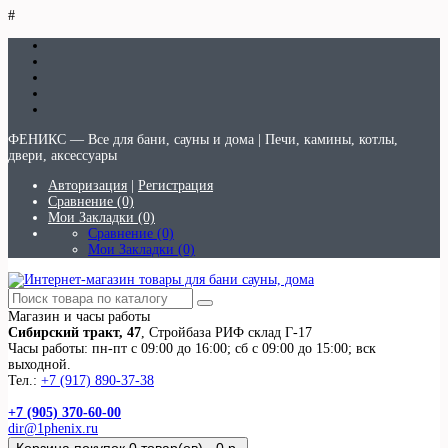
#
ФЕНИКС — Все для бани, сауны и дома | Печи, камины, котлы,
двери, аксессуары
Авторизация
|
Регистрация
Сравнение (0)
Мои Закладки (0)
Сравнение (0)
Мои Закладки (0)
Магазин и часы работы
Сибирский тракт, 47
, Стройбаза РИФ склад Г-17
Часы работы: пн-пт с 09:00 до 16:00; сб с 09:00 до 15:00; вск
выходной.
Тел.:
+7 (917) 890-37-38
+7 (905) 370-60-00
dir@1phenix.ru