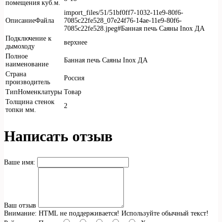
помещения куб.м.
import_files/51/51bf0ff7-1032-11e9-80f6-
ОписаниеФайла
7085c22fe528_07e24f76-14ae-11e9-80f6-
7085c22fe528.jpeg#Банная печь Саяны Inox ДА
Подключение к
верхнее
дымоходу
Полное
Банная печь Саяны Inox ДА
наименование
Страна
Россия
производитель
ТипНоменклатуры
Товар
Толщина стенок
2
топки мм.
Написать отзыв
Ваше имя:
Ваш отзыв
Внимание:
HTML не поддерживается! Используйте обычный текст!