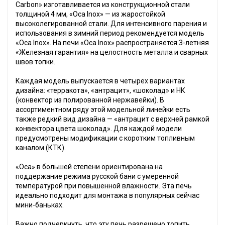
Carbon» изготавливается из конструкционной стали
толщиной 4 мм, «Оса Inox» — из жаростойкой
высоколегированной стали. Для интенсивного парения и
использования в зимний период рекомендуется модель
«Оса Inox». На печи «Оса Inox» распространяется 3-летняя
«Железная гарантия» на целостность металла и сварных
швов топки.
Каждая модель выпускается в четырех вариантах
дизайна: «терракота», «антрацит», «шоколад» и НК
(конвектор из полированной нержавейки). В
ассортиментном ряду этой модельной линейки есть
также редкий вид дизайна — «антрацит с верхней рамкой
конвектора цвета шоколад». Для каждой модели
предусмотрены модификации с коротким топливным
каналом (КТК).
«Оса» в большей степени ориентирована на
поддержание режима русской бани с умеренной
температурой при повышенной влажности. Эта печь
идеально подходит для монтажа в популярных сейчас
мини-баньках.
Важно подчеркнуть, что эту печь разрешено топить