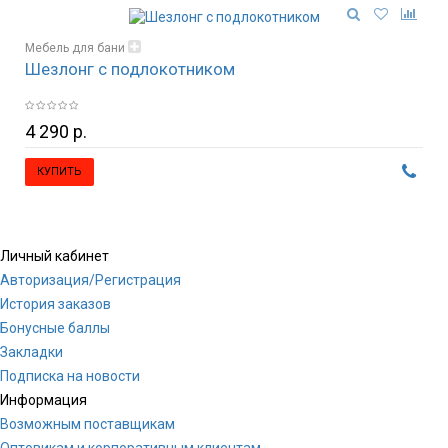
Мебель для бани
Шезлонг с подлокотником
Стулья, кресла, табуретки
4 290 р.
КУПИТЬ
Личный кабинет
Авторизация/Регистрация
История заказов
Бонусные баллы
Закладки
Подписка на новости
Информация
Возможным поставщикам
Оптовикам и корпоративным клиентам