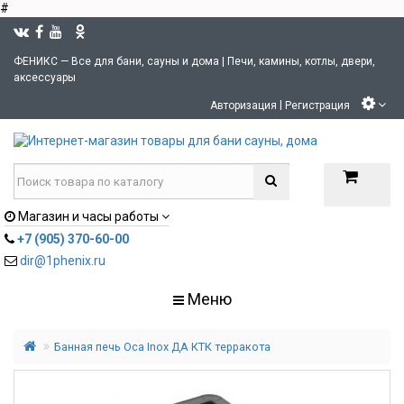
#
ФЕНИКС — Все для бани, сауны и дома | Печи, камины, котлы, двери,
аксессуары
|
Авторизация
Регистрация
Магазин и часы работы
+7 (905) 370-60-00
dir@1phenix.ru
Меню
Банная печь Оса Inox ДА КТК терракота