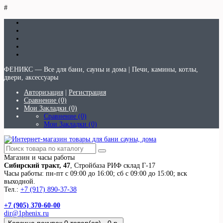
#
ФЕНИКС — Все для бани, сауны и дома | Печи, камины, котлы,
двери, аксессуары
Авторизация
|
Регистрация
Сравнение (0)
Мои Закладки (0)
Сравнение (0)
Мои Закладки (0)
Магазин и часы работы
Сибирский тракт, 47
, Стройбаза РИФ склад Г-17
Часы работы: пн-пт с 09:00 до 16:00; сб с 09:00 до 15:00; вск
выходной.
Тел.:
+7 (917) 890-37-38
+7 (905) 370-60-00
dir@1phenix.ru