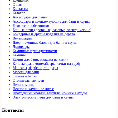
Компания
О нас
Контакты
Каталог
Аксессуары для печей
Аксессуары и комплектующие для бани и сауны
Баки, теплообменники
Банные печи (дровяные, газовые, электрические)
Бондарные и другие изделия из дерева
Вентиляция
Двери, оконные блоки для бани и сауны
Дымоходы
Каминные принадлежности
Камины
Камни для бани, изделия из камня
Конвектора, экономайзеры, сетки на трубу
Мангалы, барбекю, тандыры
Мебель для бани
Оконные блоки
Отопительные печи
Печи камины
Печное и каминное литье
Проходники кровли, вeнтиляционные выходы
Электрические печи для бани и сауны
Контакты