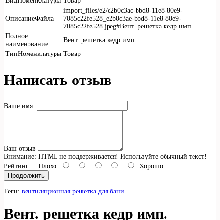
ВидНоменклатуры
Товар
import_files/e2/e2b0c3ac-bbd8-11e8-80e9-
ОписаниеФайла
7085c22fe528_e2b0c3ae-bbd8-11e8-80e9-
7085c22fe528.jpeg#Вент. решетка кедр имп.
Полное
Вент. решетка кедр имп.
наименование
ТипНоменклатуры
Товар
Написать отзыв
Ваше имя:
Ваш отзыв
Внимание:
HTML не поддерживается! Используйте обычный текст!
Рейтинг
Плохо
Хорошо
Продолжить
Теги:
вентиляционная решетка для бани
Вент. решетка кедр имп.